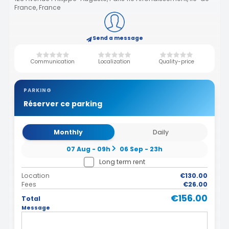
France, France
Send a message
Communication
Localization
Quality-price
PARKING
Réserver ce parking
Monthly
Daily
07 Aug - 09h
06 Sep - 23h
Long term rent
Location
€130.00
Fees
€26.00
€156.00
Total
Message