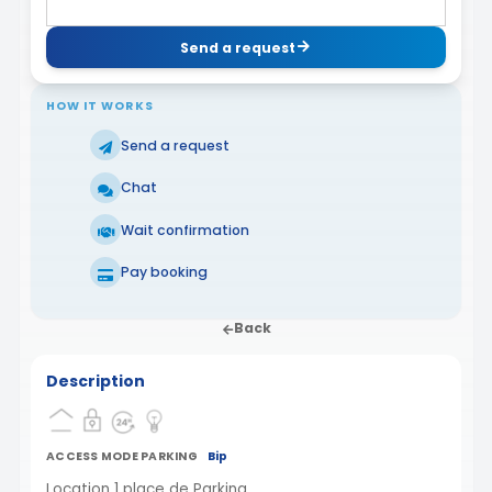
Send a request
HOW IT WORKS
Send a request
Chat
Wait confirmation
Pay booking
Back
Description
ACCESS MODE PARKING
Bip
Location 1 place de Parking.