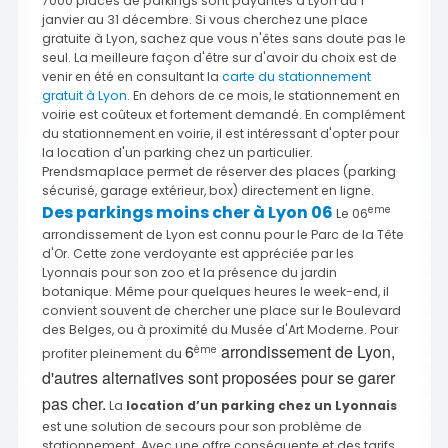
7000 places de parkings sont payantes à Lyon du 1
janvier au 31 décembre. Si vous cherchez une place
gratuite à Lyon, sachez que vous n'êtes sans doute pas le
seul. La meilleure façon d'être sur d'avoir du choix est de
venir en été en consultant la
carte du stationnement
gratuit à Lyon.
En dehors de ce mois, le stationnement en
voirie est coûteux et fortement demandé. En complément
du stationnement en voirie, il est intéressant d'opter pour
la location d'un parking chez un particulier.
Prendsmaplace permet de réserver des places (parking
sécurisé, garage extérieur, box) directement en ligne.
Des parkings moins cher à Lyon 06
eme
Le 06
arrondissement de Lyon est connu pour le Parc de la Tête
d'Or. Cette zone verdoyante est appréciée par les
Lyonnais pour son zoo et la présence du jardin
botanique. Même pour quelques heures le week-end, il
convient souvent de chercher une place sur le Boulevard
des Belges, ou à proximité du Musée d'Art Moderne. Pour
6
arrondissement de Lyon,
ème
profiter pleinement du
d'autres alternatives sont proposées pour se garer
pas cher.
La
location d’un parking chez un Lyonnais
est une solution de secours pour son problème de
stationnement. Avec une offre conséquente et des tarifs