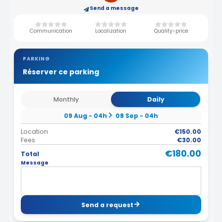
Send a message
Communication
Localization
Quality-price
PARKING
Réserver ce parking
Monthly
Daily
09 Aug - 04h
08 Sep - 04h
Location
€150.00
Fees
€30.00
€180.00
Total
Message
Send a request