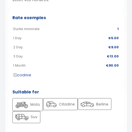
Rate exemples
Durée minimale
1
1 Day
€5.00
2 Day
€9.00
3 Day
€13.00
1 Month
€90.00
codrive
Suitable for
Citadine
Berline
Moto
Suv