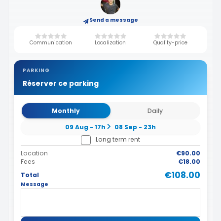
Send a message
Communication
Localization
Quality-price
PARKING
Réserver ce parking
Monthly
Daily
09 Aug - 17h
08 Sep - 23h
Long term rent
Location
€90.00
Fees
€18.00
€108.00
Total
Message