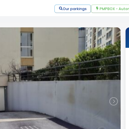
Our parkings
PMPBOX - Autom