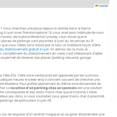
Leaflet
n ? Vous cherchez une place depuis la rentrée dans le 6ème
king à Lyon avec Prendsmaplace ! Si vous avez pour habitude de vous
 niveau de la place Maréchal Lyautey, vous savez que le
0 places de parkings sont payantes à Lyon du 1er janvier au 31
 que vous n'êtes sans doute pas le seul. La meilleure façon d'être
 du stationnement gratuit à Lyon.
En dehors de ce mois, le
 complément du stationnement en voirie, il est intéressant d'opter
ace permet de réserver des places (parking sécurisé, garage
 Tête d'Or. Cette zone verdoyante est appréciée par les Lyonnais
quelques heures le week-end, il convient souvent de chercher une
d'Art Moderne. Pour profiter pleinement du 6ème arrondissement de
her. La
location d’un parking chez un Lyonnais
est une solution
e conséquente et des tarifs moins cher que le marché, il reste
leur prix. Ainsi, si vous souhaitez vous garer moins cher à proximité
rkings de particuliers à Lyon 06.
ûr de disposer d'un endroit magique où se garer. Bizarrement une