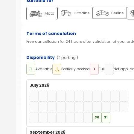
Suitable for
Citadine
Berline
Moto
Terms of cancelation
Free cancellation for 24 hours after validation of your ord
Disponibility
( 1 parking )
1
1
Available
Partially booked
Full
Not applic
1
2/3
July 2026
30
31
September 2026