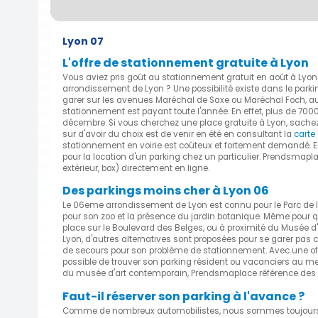
Lyon 07
L'offre de stationnement gratuite à Lyon
Vous aviez pris goût au stationnement gratuit en août à Lyo
arrondissement de Lyon ? Une possibilité existe dans le par
garer sur les avenues Maréchal de Saxe ou Maréchal Foch, au
stationnement est payant toute l'année. En effet, plus de 700
décembre. Si vous cherchez une place gratuite à Lyon, sachez
sur d'avoir du choix est de venir en été en consultant la
carte
stationnement en voirie est coûteux et fortement demandé. En
pour la location d'un parking chez un particulier. Prendsmapl
extérieur, box) directement en ligne.
Des parkings moins cher à Lyon 06
Le 06eme arrondissement de Lyon est connu pour le Parc de la
pour son zoo et la présence du jardin botanique. Même pour 
place sur le Boulevard des Belges, ou à proximité du Musée 
Lyon, d'autres alternatives sont proposées pour se garer pas c
de secours pour son problème de stationnement. Avec une offr
possible de trouver son parking résident ou vacanciers au meil
du musée d'art contemporain, Prendsmaplace référence des pa
Faut-il réserver son parking à l'avance ?
Comme de nombreux automobilistes, nous sommes toujours s