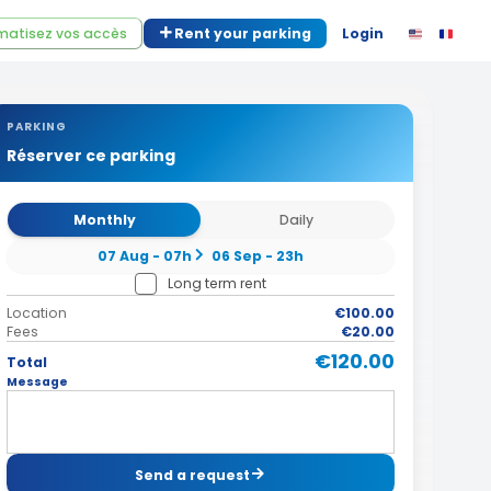
atisez vos accès
Rent your parking
Login
PARKING
Réserver ce parking
Monthly
Daily
07 Aug - 07h
06 Sep - 23h
Long term rent
Location
€100.00
Fees
€20.00
€120.00
Total
Message
Send a request