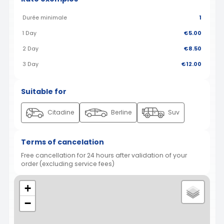
Durée minimale
1
1 Day
€5.00
2 Day
€8.50
3 Day
€12.00
Suitable for
Citadine
Berline
Suv
Terms of cancelation
Free cancellation for 24 hours after validation of your
order (excluding service fees)
+
−