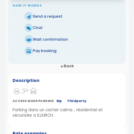
HOW IT WORKS
Send a request
Chat
Wait confirmation
Pay booking
Back
Description
ACCESS MODE PARKING
Bip
Thirdparty
Parking dans un cartier calme , résidentiel et
sécurisée a ILLKIRCH.
Rate exemples