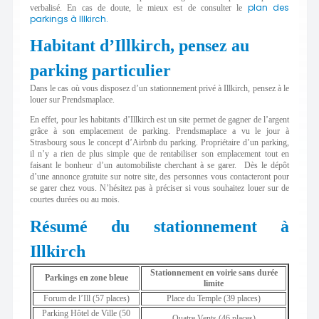
plan des
verbalisé. En cas de doute, le mieux est de consulter le
parkings à Illkirch.
Habitant d’Illkirch, pensez au
parking particulier
Dans le cas où vous disposez d’un stationnement privé à Illkirch, pensez à le
louer sur Prendsmaplace.
En effet, pour les habitants d’Illkirch est un site permet de gagner de l’argent
grâce à son emplacement de parking. Prendsmaplace a vu le jour à
Strasbourg sous le concept d’Airbnb du parking.
Propriétaire d’un parking,
il n’y a rien de plus simple que de rentabiliser son emplacement tout en
faisant le bonheur d’un automobiliste cherchant à se garer. Dès le dépôt
d’une annonce gratuite sur notre site, des personnes vous contacteront pour
se garer chez vous. N’hésitez pas à préciser si vous souhaitez louer sur de
courtes durées ou au mois.
Résumé du stationnement à
Illkirch
Stationnement en voirie sans durée
Parkings en zone bleue
limite
Forum de l’Ill (57 places)
Place du Temple (39 places)
Parking Hôtel de Ville (50
Quatre Vents (46 places)