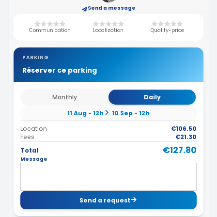
Send a message
Communication
Localization
Quality-price
PARKING
Réserver ce parking
Monthly
Daily
11 Aug - 12h
10 Sep - 12h
Location
€106.50
Fees
€21.30
€127.80
Total
Message
Send a request