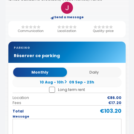
Send a message
Communication
Localization
Quality-price
PARKING
Réserver ce parking
Monthly
Daily
10 Aug - 10h
09 Sep - 23h
Long term rent
Location
€86.00
Fees
€17.20
€103.20
Total
Message