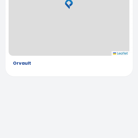
Leaflet
Orvault