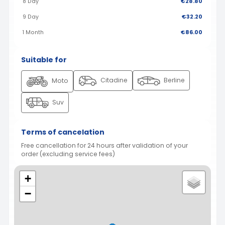
8 Day
€28.80
9 Day
€32.20
1 Month
€86.00
Suitable for
Citadine
Berline
Moto
Suv
Terms of cancelation
Free cancellation for 24 hours after validation of your
order (excluding service fees)
+
−