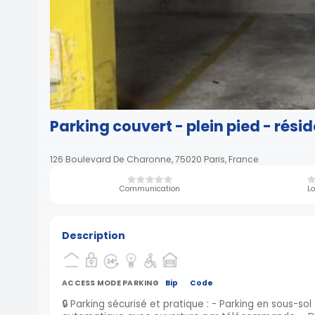
Parking couvert - plein pied - rési
126 Boulevard De Charonne, 75020 Paris, France
Communication
Lo
Description
ACCESS MODE PARKING
Bip
Code
🔒 Parking sécurisé et pratique : - Parking en sous-sol