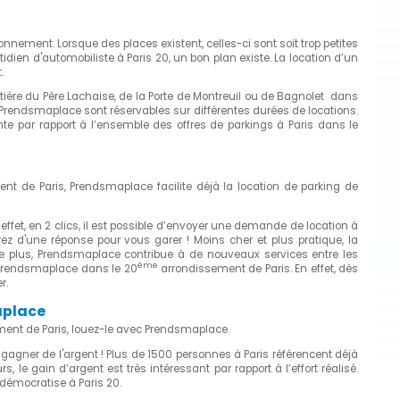
nnement. Lorsque des places existent, celles-ci sont soit trop petites
idien d'automobiliste à Paris 20, un bon plan existe. La location d’un
.
ère du Père Lachaise, de la Porte de Montreuil ou de Bagnolet dans
Prendsmaplace sont réservables sur différentes durées de locations.
te par rapport à l’ensemble des offres de parkings à Paris dans le
nt de Paris, Prendsmaplace facilite déjà la location de parking de
effet, en 2 clics, il est possible d’envoyer une demande de location à
z d'une réponse pour vous garer ! Moins cher et plus pratique, la
 De plus, Prendsmaplace contribue à de nouveaux services entre les
ème
 à Prendsmaplace dans le 20
arrondissement de Paris. En effet, dès
r.
aplace
ent de Paris, louez-le avec Prendsmaplace.
 gagner de l'argent ! Plus de 1500 personnes à Paris référencent déjà
 le gain d’argent est très intéressant par rapport à l’effort réalisé.
e démocratise à Paris 20.