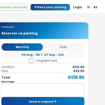
atisez vos accès
Rent your parking
Login
PARKING
Réserver ce parking
Monthly
Daily
08 Aug - 11h
07 Sep - 23h
Long term rent
Location
€114.00
Fees
€22.80
€136.80
Total
Message
Send a request