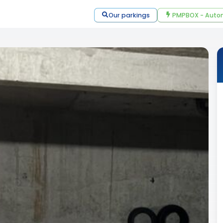
Our parkings
PMPBOX - Autom