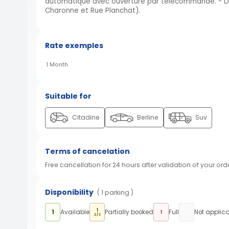
automatique avec ouverture par télécommande. - De
Charonne et Rue Planchat).
Rate exemples
1 Month
Suitable for
Citadine
Berline
Suv
Terms of cancelation
Free cancellation for 24 hours after validation of your ord
Disponibility
( 1 parking )
1
1
Available
Partially booked
Full
Not applic
1
2/3