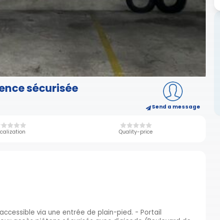
dence sécurisée
Send a message
calization
Quality-price
 accessible via une entrée de plain-pied. - Portail