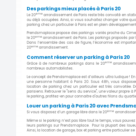
Des parkings mieux placés à Paris 20
eme
Le 20
arrondissement de Paris reste très convoité en statio
ou déjà occupées. Ainsi, si vous souhaitez changer votre quot
parking chez un particulier à Paris est en plein développement
Prendsmaplace propose des parkings variés proche du Cimeti
eme
le 20
arrondissement de Paris. Les parkings proposés par 
Dans l’ensemble des cas de figure, l’économie est importan
eme
20
arrondissement.
Comment réserver un parking à Paris 20
eme
Grâce à de nombreux parkings dans le 20
arrondisseme
nombreux automobilistes.
Le concept de Prendsmaplace est d’ailleurs ultra ludique ! En 
une personne habitant à Paris 20. Sous 48h, vous disposere
location de parking chez un particulier est très convoitée.
parisiens. Retrouver le "sens du service", une valeur propre
le parking, profitez-en pour connaitre d'autres filons du quartie
Louer un parking à Paris 20 avec Prendsm
ème
Si vous disposez d’un garage libre dans le 20
arrondissem
Même si le parking n’est pas libre tout le temps, vous pouvez
leurs parkings sur Prendsmaplace. Pour la plupart des loueurs,
Ainsi, la location de garage, box et parking entre particulier s