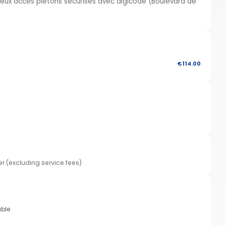
ux accès piétons sécurisés avec digicode (Boulevard de
€114.00
er (excluding service fees)
able