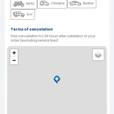
Citadine
Berline
Moto
Suv
Terms of cancelation
Free cancellation for 24 hours after validation of your
order (excluding service fees)
+
−