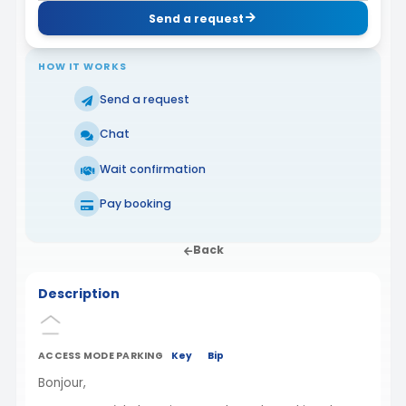
Send a request
HOW IT WORKS
Send a request
Chat
Wait confirmation
Pay booking
Back
Description
ACCESS MODE PARKING
Key
Bip
Bonjour,