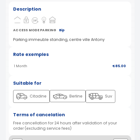
Description
ACCESS MODE PARKING
Bip
Parking immeuble standing, centre ville Antony
Rate exemples
1 Month
€85.00
Suitable for
Citadine
Berline
Suv
Terms of cancelation
Free cancellation for 24 hours after validation of your
order (excluding service fees)