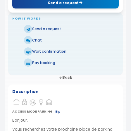
Send a request
HOW IT WORKS
Send a request
Chat
Wait confirmation
Pay booking
Back
Description
ACCESS MODE PARKING
Bip
Bonjour,
Vous recherchez votre prochaine place de parking