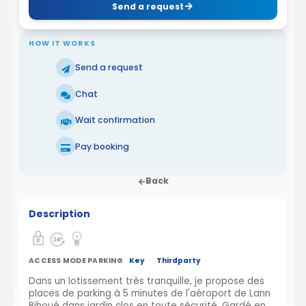
Send a request
HOW IT WORKS
Send a request
Chat
Wait confirmation
Pay booking
Back
Description
ACCESS MODE PARKING
Key
Thirdparty
Dans un lotissement très tranquille, je propose des
places de parking à 5 minutes de l'aéroport de Lann
Bihoué dans jardin clos en toute sécurité. Gardé en