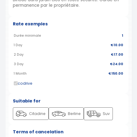
permanence par le propriétaire.
Rate exemples
Durée minimale
1
1 Day
€10.00
2 Day
€17.00
3 Day
€24.00
1 Month
€150.00
codrive
Suitable for
Citadine
Berline
Suv
Terms of cancelation