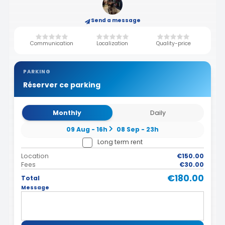
Send a message
Communication
Localization
Quality-price
PARKING
Réserver ce parking
Monthly
Daily
09 Aug - 16h
08 Sep - 23h
Long term rent
Location
€150.00
Fees
€30.00
€180.00
Total
Message