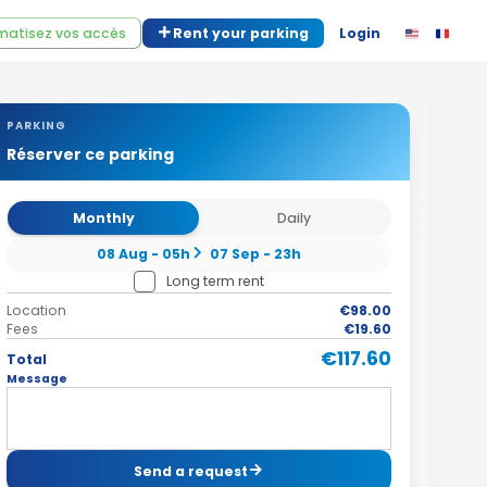
atisez vos accès
Rent your parking
Login
PARKING
Réserver ce parking
Monthly
Daily
08 Aug - 05h
07 Sep - 23h
Long term rent
Location
€98.00
Fees
€19.60
€117.60
Total
Message
Send a request