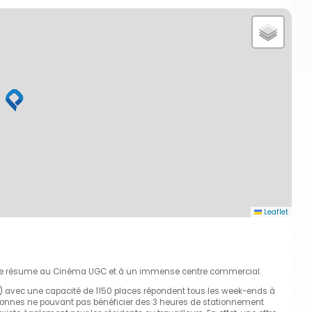
Leaflet
le se résume au Cinéma UGC et à un immense centre commercial.
P1) avec une capacité de 1150 places répondent tous les week-ends à
rsonnes ne pouvant pas bénéficier des 3 heures de stationnement