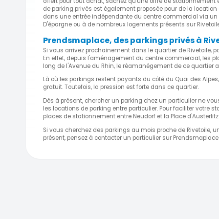
offert pour tout achat, sachez qu'une offre de stationnement ex
de parking privés est également proposée pour de la location 
dans une entrée indépendante du centre commercial via un bail
D'épargne ou à de nombreux logements présents sur Rivetoile
Prendsmaplace, des parkings privés à Rive
Si vous arrivez prochainement dans le quartier de Rivetoile,
En effet, depuis l'aménagement du centre commercial, les pla
long de l'Avenue du Rhin, le réamanégement de ce quartier a 
Là où les parkings restent payants du côté du Quai des Alpes,
gratuit. Toutefois, la pression est forte dans ce quartier.
Dès à présent, chercher un parking chez un particulier ne vo
les locations de parking entre particulier. Pour faciliter votr
places de stationnement entre Neudorf et la Place d'Austerlitz
Si vous cherchez des parkings au mois proche de Rivetoile, un
présent, pensez à contacter un particulier sur Prendsmaplace