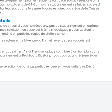
iste également pour les résidents ou travailleurs. En effet, une offre
au mois. Au prix de 64 € / mois le stationnement se fait en sous-sol
leur social. Une fois garé, l'accès est direct au siège de la Caisse
.
toile
 pas de stress si vous ne découvrez pas de stationnement en surface.
ces se situent en sous-sol. Même si quelques places existent le
modifié en partie les règles de stationnement.
 le secteur entre l'Avenue du Rhin et l'Avenue Jean-Jaurès est
us engage à rien. Ainsi, Prendsmaplace contribue à un bon plan dans
e stationnement à Strasbourg Rivetoile, nous vous avons référencé des
.
e sélection de parkings particulier peuvent vous satisfaire. Dès à
 !