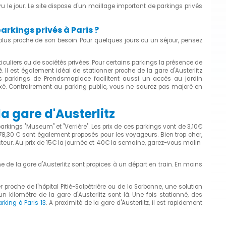
 le jour. Le site dispose d'un maillage important de parkings privés
parkings privés à Paris ?
u plus proche de son besoin. Pour quelques jours ou un séjour, pensez
culiers ou de sociétés privées. Pour certains parkings la présence de
 Il est également idéal de stationner proche de la gare d'Austerlitz
 les parkings de Prendsmaplace facilitent aussi un accès au jardin
ixé. Contrairement au parking public, vous ne saurez pas majoré en
a gare d'Austerlitz
parkings "Museum" et "Verrière". Les prix de ces parkings vont de 3,10€
78,30 € sont également proposés pour les voyageurs. Bien trop cher,
teur. Au prix de 15€ la journée et 40€ la semaine, garez-vous malin
he de la gare d'Austerlitz sont propices à un départ en train. En moins
er proche de l'hôpital Pitié-Salpêtrière ou de la Sorbonne, une solution
 kilomètre de la gare d'Austerlitz sont là. Une fois stationné, des
arking à Paris 13
. A proximité de la gare d'Austerlitz, il est rapidement