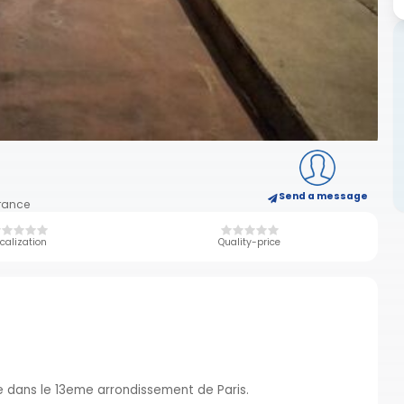
Send a message
France
calization
Quality-price
e dans le 13eme arrondissement de Paris.