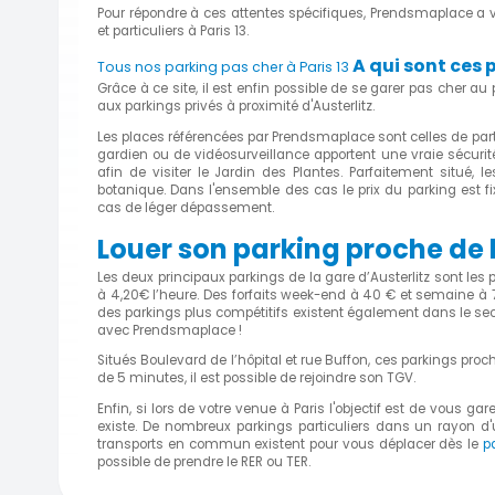
Pour répondre à ces attentes spécifiques, Prendsmaplace a vu
et particuliers à Paris 13.
A qui sont ces 
Tous nos parking pas cher à Paris 13
Grâce à ce site, il est enfin possible de se garer pas cher a
aux parkings privés à proximité d'Austerlitz.
Les places référencées par Prendsmaplace sont celles de parti
gardien ou de vidéosurveillance apportent une vraie sécurité.
afin de visiter le Jardin des Plantes. Parfaitement situé,
botanique. Dans l'ensemble des cas le prix du parking est f
cas de léger dépassement.
Louer son parking proche de l
Les deux principaux parkings de la gare d’Austerlitz sont les 
à 4,20€ l’heure. Des forfaits week-end à 40 € et semaine à 
des parkings plus compétitifs existent également dans le sec
avec Prendsmaplace !
Situés Boulevard de l’hôpital et rue Buffon, ces parkings proc
de 5 minutes, il est possible de rejoindre son TGV.
Enfin, si lors de votre venue à Paris l'objectif est de vous gar
existe. De nombreux parkings particuliers dans un rayon d'un
transports en commun existent pour vous déplacer dès le
p
possible de prendre le RER ou TER.