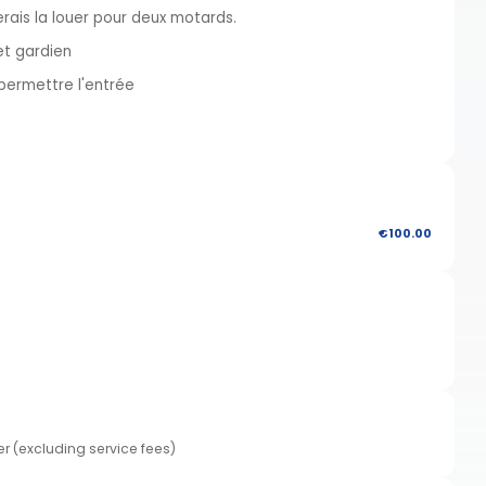
erais la louer pour deux motards.
et gardien
permettre l'entrée
€100.00
er (excluding service fees)