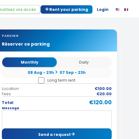
atisez vos accès
Rent your parking
Login
PARKING
Réserver ce parking
Monthly
Daily
08 Aug - 23h
07 Sep - 23h
Long term rent
Location
€100.00
Fees
€20.00
€120.00
Total
Message
Send a request