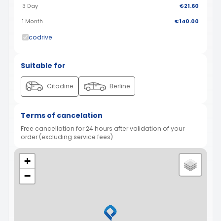
3 Day
€21.60
1 Month
€140.00
codrive
Suitable for
Citadine
Berline
Terms of cancelation
Free cancellation for 24 hours after validation of your
order (excluding service fees)
+
−