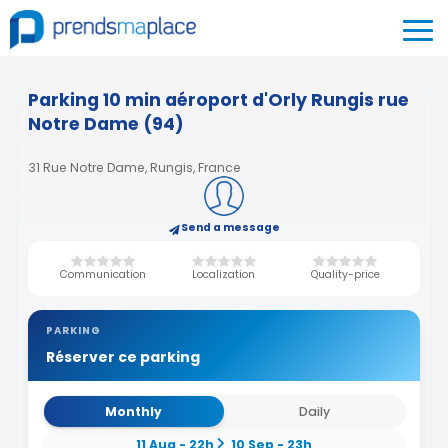
Parking 10 min aéroport d'Orly Rungis rue
Notre Dame (94)
31 Rue Notre Dame, Rungis, France
Send a message
Communication
Localization
Quality-price
PARKING
Réserver ce parking
Monthly
Daily
11 Aug - 22h
10 Sep - 23h