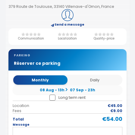
379 Route de Toulouse, 33140 Villenave-d'Ornon, France
Send a message
Communication
Localization
Quality-price
PARKING
Réserver ce parking
Monthly
Daily
08 Aug - 13h
07 Sep - 23h
Long term rent
Location
€45.00
Fees
€9.00
€54.00
Total
Message