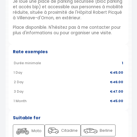
Je loue une place de parking sécurisée (bloc parking
et accès bip) et accessible aux personnes à mobilité
réduite, située à proximité de l'Hôpital Robert Picqué
à Villenave-d'Ornon, en extérieur.
Place disponible. N'hésitez pas à me contacter pour
plus d'informations ou pour organiser une visite.
Rate exemples
Durée minimale
1
1 Day
€45.00
2 Day
€46.00
3 Day
€47.00
1 Month
€45.00
Suitable for
Citadine
Berline
Moto