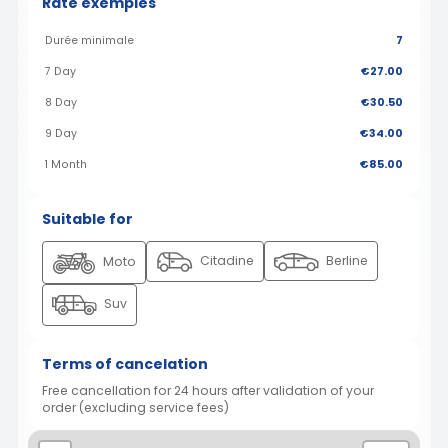
Rate exemples
Durée minimale
7
7 Day
€27.00
8 Day
€30.50
9 Day
€34.00
1 Month
€85.00
Suitable for
Citadine
Berline
Moto
Suv
Terms of cancelation
Free cancellation for 24 hours after validation of your
order (excluding service fees)