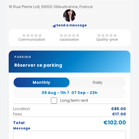
16 Rue Pierre Loti, 69100 Villeurbanne, France
Send a message
Communication
Localization
Quality-price
PARKING
Réserver ce parking
Monthly
Daily
08 Aug - 11h
07 Sep - 23h
Long term rent
Location
€85.00
Fees
€17.00
€102.00
Total
Message