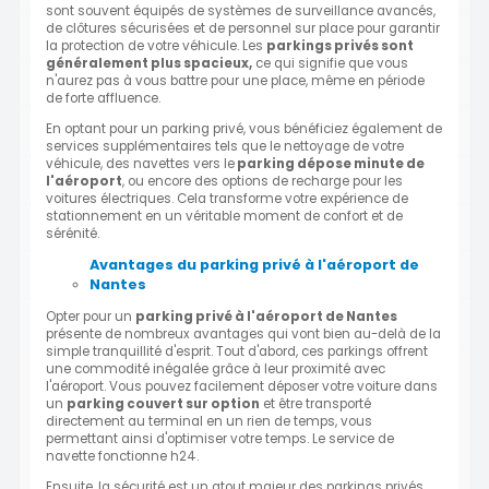
sont souvent équipés de systèmes de surveillance avancés,
de clôtures sécurisées et de personnel sur place pour garantir
la protection de votre véhicule. Les
parkings privés sont
généralement plus spacieux,
ce qui signifie que vous
n'aurez pas à vous battre pour une place, même en période
de forte affluence.
En optant pour un parking privé, vous bénéficiez également de
services supplémentaires tels que le nettoyage de votre
véhicule, des navettes vers le
parking dépose minute de
l'aéroport
, ou encore des options de recharge pour les
voitures électriques. Cela transforme votre expérience de
stationnement en un véritable moment de confort et de
sérénité.
Avantages du parking privé à l'aéroport de
Nantes
Opter pour un
parking privé à l'aéroport de Nantes
présente de nombreux avantages qui vont bien au-delà de la
simple tranquillité d'esprit. Tout d'abord, ces parkings offrent
une commodité inégalée grâce à leur proximité avec
l'aéroport. Vous pouvez facilement déposer votre voiture dans
un
parking couvert sur option
et être transporté
directement au terminal en un rien de temps, vous
permettant ainsi d'optimiser votre temps. Le service de
navette fonctionne h24.
Ensuite, la sécurité est un atout majeur des parkings privés.