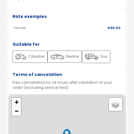
Rate exemples
1 Month
€50.00
Suitable for
Citadine
Berline
Suv
Terms of cancelation
Free cancellation for 24 hours after validation of your
order (excluding service fees)
+
−