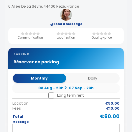
6 Allée De La Sèvre, 44400 Rezé, France
Send a message
Communication
Localization
Quality-price
PARKING
Réserver ce parking
Monthly
Daily
08 Aug - 20h
07 Sep - 23h
Long term rent
Location
€50.00
Fees
€10.00
€60.00
Total
Message