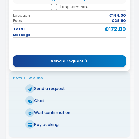
Long term rent
Location
€144.00
Fees
€28.80
€172.80
Total
Message
Send a request
HOW IT WORKS
Send a request
Chat
Wait confirmation
Pay booking