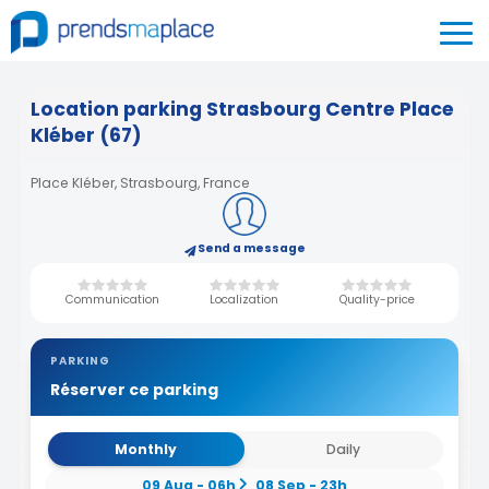
Location parking Strasbourg Centre Place
Kléber (67)
Place Kléber, Strasbourg, France
Send a message
Communication
Localization
Quality-price
PARKING
Réserver ce parking
Monthly
Daily
09 Aug - 06h
08 Sep - 23h