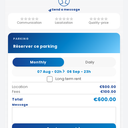
Send a message
Communication
Localization
Quality-price
PARKING
Réserver ce parking
Monthly
Daily
07 Aug - 02h
06 Sep - 23h
Long term rent
Location
€500.00
Fees
€100.00
€600.00
Total
Message