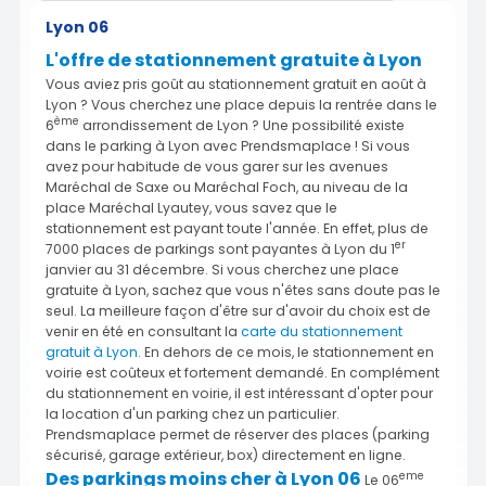
Lyon 06
L'offre de stationnement gratuite à Lyon
Vous aviez pris goût au stationnement gratuit en août à
Lyon ? Vous cherchez une place depuis la rentrée dans le
ème
6
arrondissement de Lyon ? Une possibilité existe
dans le parking à Lyon avec Prendsmaplace ! Si vous
avez pour habitude de vous garer sur les avenues
Maréchal de Saxe ou Maréchal Foch, au niveau de la
place Maréchal Lyautey, vous savez que le
stationnement est payant toute l'année. En effet, plus de
er
7000 places de parkings sont payantes à Lyon du 1
janvier au 31 décembre. Si vous cherchez une place
gratuite à Lyon, sachez que vous n'êtes sans doute pas le
seul. La meilleure façon d'être sur d'avoir du choix est de
venir en été en consultant la
carte du stationnement
gratuit à Lyon.
En dehors de ce mois, le stationnement en
voirie est coûteux et fortement demandé. En complément
du stationnement en voirie, il est intéressant d'opter pour
la location d'un parking chez un particulier.
Prendsmaplace permet de réserver des places (parking
sécurisé, garage extérieur, box) directement en ligne.
Des parkings moins cher à Lyon 06
eme
Le 06