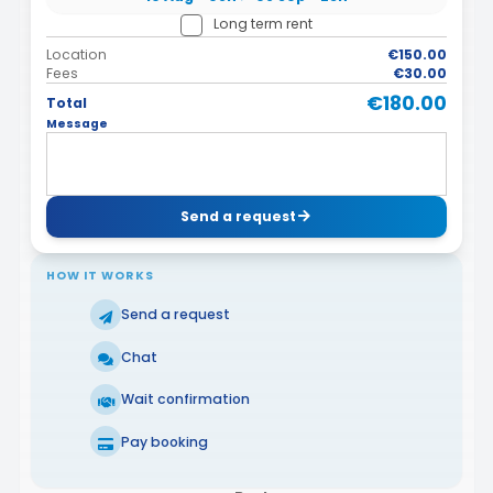
Long term rent
Location
€150.00
Fees
€30.00
€180.00
Total
Message
Send a request
HOW IT WORKS
Send a request
Chat
Wait confirmation
Pay booking