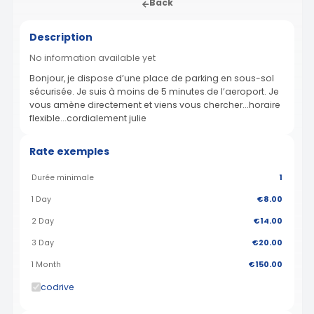
Back
Description
No information available yet
Bonjour, je dispose d’une place de parking en sous-sol
sécurisée. Je suis à moins de 5 minutes de l’aeroport. Je
vous amène directement et viens vous chercher...horaire
flexible...cordialement julie
Rate exemples
Durée minimale
1
1 Day
€8.00
2 Day
€14.00
3 Day
€20.00
1 Month
€150.00
codrive