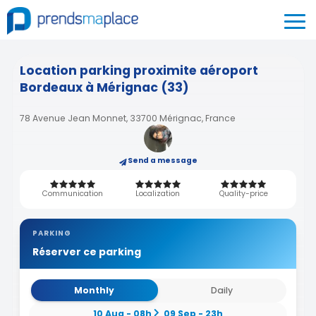
Location parking proximite aéroport
Bordeaux à Mérignac (33)
78 Avenue Jean Monnet, 33700 Mérignac, France
Send a message
Communication
Localization
Quality-price
PARKING
Réserver ce parking
Monthly
Daily
10 Aug - 08h
09 Sep - 23h