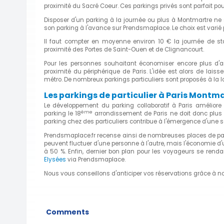
proximité du Sacré Coeur. Ces parkings privés sont parfait p
Disposer d'un parking à la journée ou plus à Montmartre ne s'
son parking à l'avance sur Prendsmaplace. Le choix est varié p
Il faut compter en moyenne environ 10 € la journée de s
proximité des Portes de Saint-Ouen et de Clignancourt.
Pour les personnes souhaitant économiser encore plus d'ar
proximité du périphérique de Paris. L'idée est alors de lais
métro. De nombreux parkings particuliers sont proposés à la 
Les parkings de particulier à Paris Montm
Le développement du parking collaboratif à Paris améliore 
ème
parking le 18
arrondissement de Paris ne doit donc plus ê
parking chez des particuliers contribue à l'émergence d'une 
Prendsmaplace.fr recense ainsi de nombreuses places de pa
peuvent fluctuer d'une personne à l'autre, mais l'économie d'
à 50 %. Enfin, dernier bon plan pour les voyageurs se renda
Elysées
via Prendsmaplace.
Nous vous conseillons d'anticiper vos réservations grâce à no
Comments