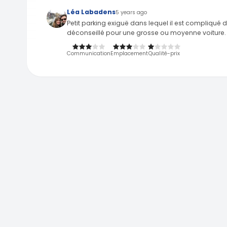
Léa Labadens
5 years ago
Petit parking exiguë dans lequel il est compliqu
déconseillé pour une grosse ou moyenne voiture. N
Communication
Emplacement
Qualité-prix