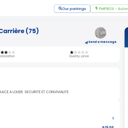
Our parkings
PMPBOX - Autom
Carrière (75)
Send a message
calization
Quality-price
ACE A LOUER. SECURITE ET CONVIVIALITE
1
€15.00