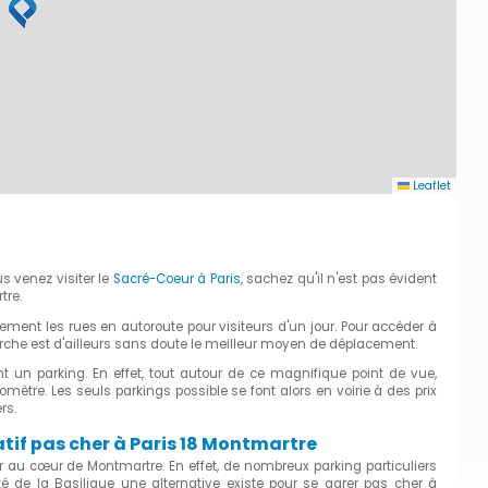
Leaflet
s venez visiter le
Sacré-Coeur à Paris
, sachez qu'il n'est pas évident
tre.
rement les rues en autoroute pour visiteurs d'un jour. Pour accéder à
che est d'ailleurs sans doute le meilleur moyen de déplacement.
nt un parking. En effet, tout autour de ce magnifique point de vue,
mètre. Les seuls parkings possible se font alors en voirie à des prix
rs.
tif pas cher à Paris 18 Montmartre
 au cœur de Montmartre. En effet, de nombreux parking particuliers
té de la Basilique une alternative existe pour se garer pas cher à