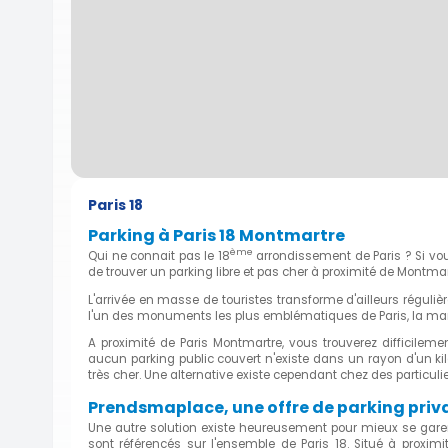
Paris 18
Parking à Paris 18 Montmartre
ème
Qui ne connait pas le 18
arrondissement de Paris ? Si vou
de trouver un parking libre et pas cher à proximité de Montmar
L'arrivée en masse de touristes transforme d'ailleurs réguliè
l'un des monuments les plus emblématiques de Paris, la mar
A proximité de Paris Montmartre, vous trouverez difficileme
aucun parking public couvert n'existe dans un rayon d'un kilo
très cher. Une alternative existe cependant chez des particulie
Prendsmaplace, une offre de parking priva
Une autre solution existe heureusement pour mieux se garer
sont référencés sur l'ensemble de Paris 18. Situé à proximi