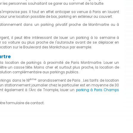
our les personnes souhaitant se garer au sommet de la butte.
improvise pas. Il faut en effet anticiper sa venue à Paris en louant
our une location possible de box, parking en extérieur ou couvert.
tationnement dans un parking privatif proche de Montmartre ou à
gent, il peut être intéressant de louer un parking à la semaine à
ser sa voiture au plus proche de l'autoroute avant de se déplacer en
location sur le Boulevard des Maréchaux par exemple.
artre
la location de parkings à proximité de Paris Montmartre. Louer un
tre un casse tête. Moins cher et surtout plus proche, la location de
solution complémentaire aux parkings publics.
ème
rkings dans le 18
arrondissement de Paris . Les tarifs de location
un stationnement journalier chez le particulier est en moyenne de 30
nt également à l'Arc de Triomple, louer un
parking à Paris Champs
tre formulaire de contact.