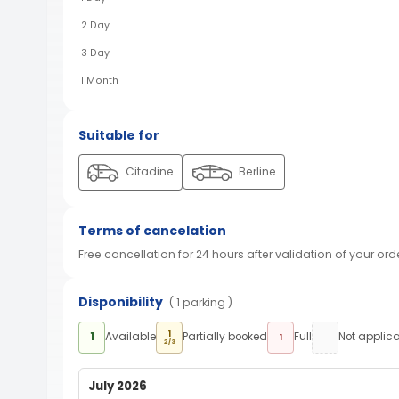
2 Day
3 Day
1 Month
Suitable for
Citadine
Berline
Terms of cancelation
Free cancellation for 24 hours after validation of your ord
Disponibility
( 1 parking )
1
1
Available
Partially booked
Full
Not applic
1
2/3
July 2026