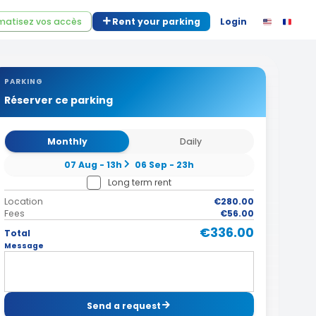
atisez vos accès
Rent your parking
Login
PARKING
Réserver ce parking
Monthly
Daily
07 Aug - 13h
06 Sep - 23h
Long term rent
Location
€280.00
Fees
€56.00
€336.00
Total
Message
Send a request