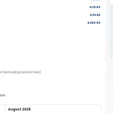
€25.80
€36.60
€280.00
er (excluding service fees)
able
August 2026