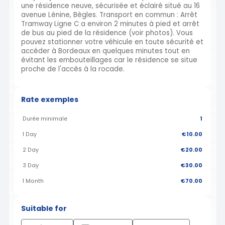
une résidence neuve, sécurisée et éclairé situé au 16
avenue Lénine, Bègles. Transport en commun : Arrêt
Tramway Ligne C a environ 2 minutes à pied et arrêt
de bus au pied de la résidence (voir photos). Vous
pouvez stationner votre véhicule en toute sécurité et
accéder à Bordeaux en quelques minutes tout en
évitant les embouteillages car le résidence se situe
proche de l'accès à la rocade.
Rate exemples
Durée minimale
1
1 Day
€10.00
2 Day
€20.00
3 Day
€30.00
1 Month
€70.00
Suitable for