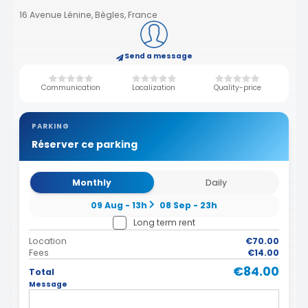
16 Avenue Lénine, Bègles, France
Send a message
Communication
Localization
Quality-price
PARKING
Réserver ce parking
Monthly
Daily
09 Aug - 13h
08 Sep - 23h
Long term rent
Location
€70.00
Fees
€14.00
€84.00
Total
Message