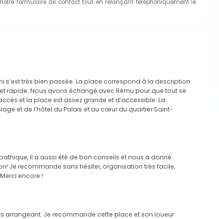
 notre formulaire de contact tout en relançant téléphoniquement le
i s’est très bien passée. La place correspond à la description
ile et rapide. Nous avons échangé avec Rému pour que tout se
d’accès et la place est assez grande et d’accessible. La
age et de l’hôtel du Palais et au cœur du quartier Saint-
mpathique, il a aussi été de bon conseils et nous a donné
n! Je recommande sans hésiter, organisation très facile,
 Merci encore !
très arrangeant. Je recommande cette place et son loueur