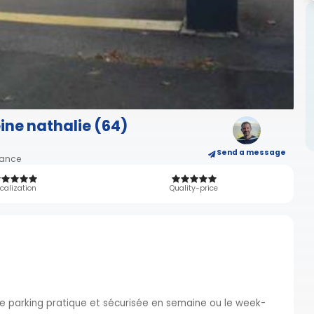
ine nathalie (64)
Send a message
France
calization
Quality-price
de parking pratique et sécurisée en semaine ou le week-