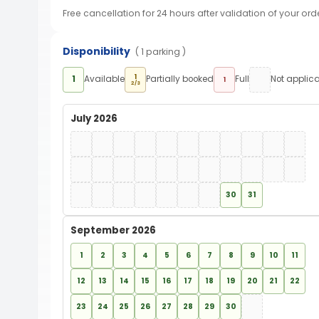
Free cancellation for 24 hours after validation of your ord
Disponibility
( 1 parking )
1
1
Available
Partially booked
Full
Not applic
1
2/3
July 2026
30
31
September 2026
1
2
3
4
5
6
7
8
9
10
11
12
13
14
15
16
17
18
19
20
21
22
23
24
25
26
27
28
29
30