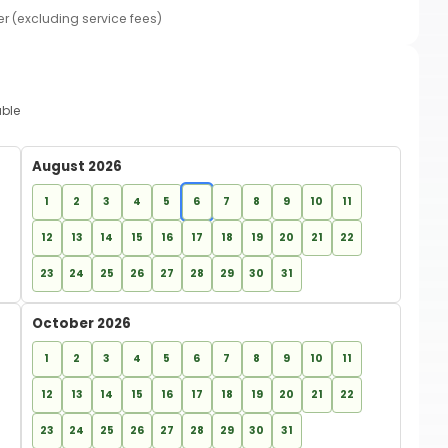
er (excluding service fees)
able
August 2026
1
2
3
4
5
6
7
8
9
10
11
12
13
14
15
16
17
18
19
20
21
22
23
24
25
26
27
28
29
30
31
October 2026
1
2
3
4
5
6
7
8
9
10
11
12
13
14
15
16
17
18
19
20
21
22
23
24
25
26
27
28
29
30
31