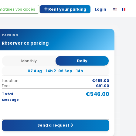
atisez vos accès
Rent your parking
Login
PARKING
Réserver ce parking
Monthly
Daily
07 Aug - 14h
06 Sep - 14h
Location
€455.00
Fees
€91.00
€546.00
Total
Message
Send a request