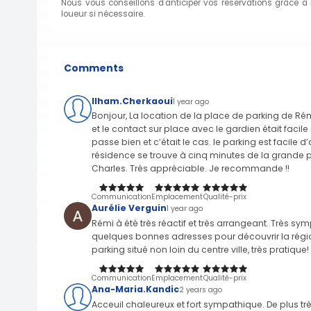
Nous vous conseillons d'anticiper vos réservations grâce à
loueur si nécessaire.
Comments
Ilham.Cherkaoui
1 year ago
Bonjour, La location de la place de parking de Rém
et le contact sur place avec le gardien était fac
passe bien et c’était le cas. le parking est facile 
résidence se trouve à cinq minutes de la grande pl
Charles. Très appréciable. Je recommande !!
Communication
Emplacement
Qualité-prix
Aurélie Verguin
1 year ago
Rémi à été très réactif et très arrangeant. Très sy
quelques bonnes adresses pour découvrir la régio
parking situé non loin du centre ville, très pratique!
Communication
Emplacement
Qualité-prix
Ana-Maria.Kandic
2 years ago
Acceuil chaleureux et fort sympathique. De plus 