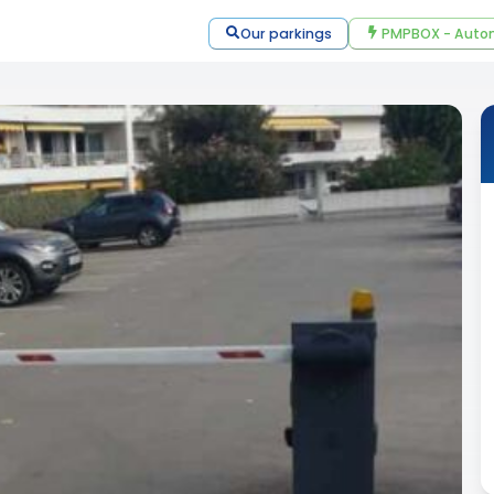
Our parkings
PMPBOX - Autom