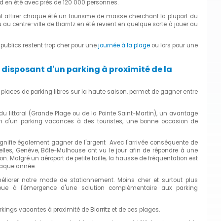
ord en été avec près de 120 000 personnes.
t attirer chaque été un tourisme de masse cherchant la plupart du
u au centre-ville de Biarritz en été revient en quelque sorte à jouer au
 publics restent trop cher pour une
journée à la plage
ou lors pour une
 disposant d'un parking à proximité de la
s places de parking libres sur la haute saison, permet de gagner entre
u littoral (Grande Plage ou de la Pointe Saint-Martin), un avantage
ion d'un parking vacances à des touristes, une bonne occasion de
z signifie également gagner de l'argent Avec l'arrivée conséquente de
elles, Genève, Bâle-Mulhouse ont vu le jour afin de répondre à une
n. Malgré un aéroport de petite taille, la hausse de fréquentation est
haque année.
éliorer notre mode de stationnement. Moins cher et surtout plus
tribue à l'émergence d'une solution complémentaire aux parking
ings vacantes à proximité de Biarritz et de ces plages.