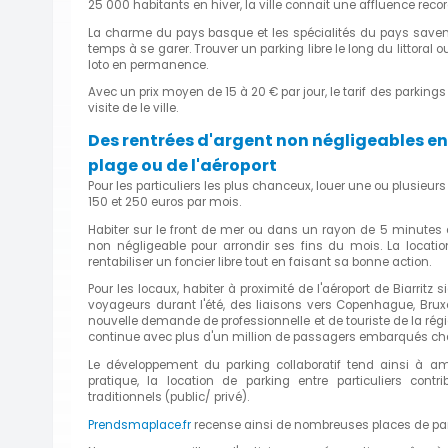
25 000 habitants en hiver, la ville connait une affluence rec
La charme du pays basque et les spécialités du pays saven
temps à se garer. Trouver un parking libre le long du littoral o
loto en permanence.
Avec un prix moyen de 15 à 20 € par jour, le tarif des parkings
visite de le ville.
Des rentrées d'argent non négligeables en
plage ou de l'aéroport
Pour les particuliers les plus chanceux, louer une ou plusieur
150 et 250 euros par mois.
Habiter sur le front de mer ou dans un rayon de 5 minutes d
non négligeable pour arrondir ses fins du mois. La locat
rentabiliser un foncier libre tout en faisant sa bonne action.
Pour les locaux, habiter à proximité de l'aéroport de Biarrit
voyageurs durant l'été, des liaisons vers Copenhague, Brux
nouvelle demande de professionnelle et de touriste de la régio
continue avec plus d'un million de passagers embarqués c
Le développement du parking collaboratif tend ainsi à am
pratique, la location de parking entre particuliers con
traditionnels (public/ privé).
Prendsmaplace.fr
recense ainsi de nombreuses places de park