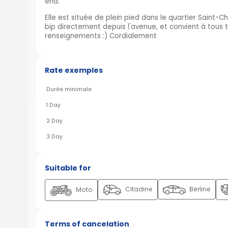
end.
Elle est située de plein pied dans le quartier Saint-
bip directement depuis l'avenue, et convient à tous t
renseignements :) Cordialement
Rate exemples
Durée minimale
1 Day
2 Day
3 Day
Suitable for
Citadine
Berline
Moto
Terms of cancelation