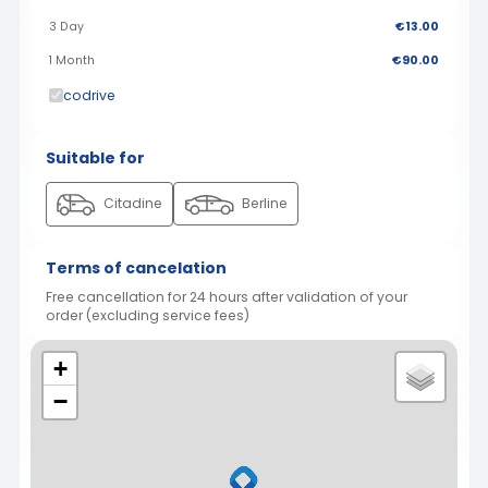
3 Day
€13.00
1 Month
€90.00
codrive
Suitable for
Citadine
Berline
Terms of cancelation
Free cancellation for 24 hours after validation of your
order (excluding service fees)
+
−