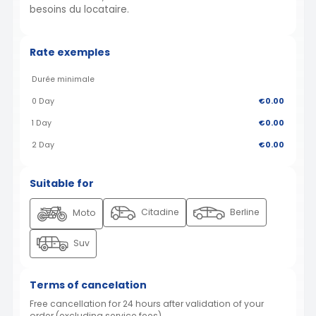
besoins du locataire.
Rate exemples
Durée minimale
0 Day
€0.00
1 Day
€0.00
2 Day
€0.00
Suitable for
Citadine
Berline
Moto
Suv
Terms of cancelation
Free cancellation for 24 hours after validation of your
order (excluding service fees)