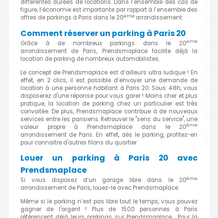
différentes durées de locations. Dans l’ensemble des cas de
figure, l’économie est importante par rapport à l’ensemble des
eme
offres de parkings à Paris dans le 20
arrondissement.
Comment réserver un parking à Paris 20
eme
Grâce à de nombreux parkings dans le 20
arrondissement de Paris, Prendsmaplace facilite déjà la
location de parking de nombreux automobilistes.
Le concept de Prendsmaplace est d’ailleurs ultra ludique ! En
effet, en 2 clics, il est possible d’envoyer une demande de
location à une personne habitant à Paris 20. Sous 48h, vous
disposerez d'une réponse pour vous garer ! Moins cher et plus
pratique, la location de parking chez un particulier est très
convoitée. De plus, Prendsmaplace contribue à de nouveaux
services entre les parisiens. Retrouver le "sens du service", une
ème
valeur propre à Prendsmaplace dans le 20
arrondissement de Paris. En effet, dès le parking, profitez-en
pour connaitre d'autres filons du quartier.
Louer un parking à Paris 20 avec
Prendsmaplace
ème
Si vous disposez d’un garage libre dans le 20
arrondissement de Paris, louez-le avec Prendsmaplace.
Même si le parking n’est pas libre tout le temps, vous pouvez
gagner de l'argent ! Plus de 1500 personnes à Paris
référencent déjà leurs parkings sur Prendsmaplace. Pour la