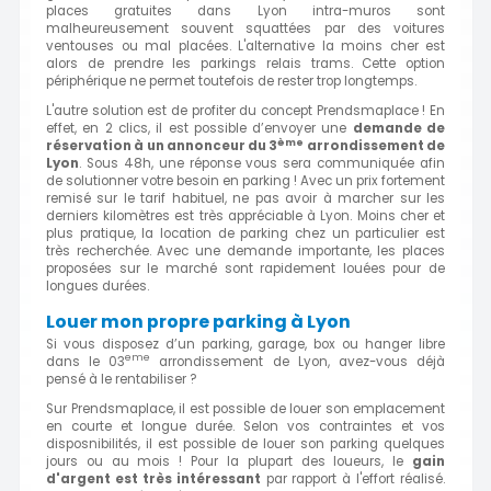
places gratuites dans Lyon intra-muros sont
malheureusement souvent squattées par des voitures
ventouses ou mal placées. L'alternative la moins cher est
alors de prendre les parkings relais trams. Cette option
périphérique ne permet toutefois de rester trop longtemps.
L'autre solution est de profiter du concept Prendsmaplace ! En
effet, en 2 clics, il est possible d’envoyer une
demande de
ème
réservation à un annonceur du 3
arrondissement de
Lyon
. Sous 48h, une réponse vous sera communiquée afin
de solutionner votre besoin en parking ! Avec un prix fortement
remisé sur le tarif habituel, ne pas avoir à marcher sur les
derniers kilomètres est très appréciable à Lyon. Moins cher et
plus pratique, la location de parking chez un particulier est
très recherchée. Avec une demande importante, les places
proposées sur le marché sont rapidement louées pour de
longues durées.
Louer mon propre parking à Lyon
Si vous disposez d’un parking, garage, box ou hanger libre
eme
dans le 03
arrondissement de Lyon, avez-vous déjà
pensé à le rentabiliser ?
Sur Prendsmaplace, il est possible de louer son emplacement
en courte et longue durée. Selon vos contraintes et vos
disposnibilités, il est possible de louer son parking quelques
jours ou au mois ! Pour la plupart des loueurs, le
gain
d'argent est très intéressant
par rapport à l'effort réalisé.