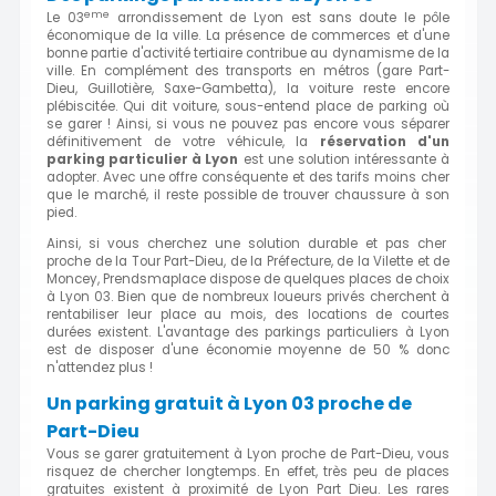
eme
Le 03
arrondissement de Lyon est sans doute le pôle
économique de la ville. La présence de commerces et d'une
bonne partie d'activité tertiaire contribue au dynamisme de la
ville. En complément des transports en métros (gare Part-
Dieu, Guillotière, Saxe-Gambetta), la voiture reste encore
plébiscitée. Qui dit voiture, sous-entend place de parking où
se garer ! Ainsi, si vous ne pouvez pas encore vous séparer
définitivement de votre véhicule, la
réservation d'un
parking particulier à Lyon
est une solution intéressante à
adopter. Avec une offre conséquente et des tarifs moins cher
que le marché, il reste possible de trouver chaussure à son
pied.
Ainsi, si vous cherchez une solution durable et pas cher
proche de la Tour Part-Dieu, de la Préfecture, de la Vilette et de
Moncey, Prendsmaplace dispose de quelques places de choix
à Lyon 03. Bien que de nombreux loueurs privés cherchent à
rentabiliser leur place au mois, des locations de courtes
durées existent. L'avantage des parkings particuliers à Lyon
est de disposer d'une économie moyenne de 50 % donc
n'attendez plus !
Un parking gratuit à Lyon 03 proche de
Part-Dieu
Vous se garer gratuitement à Lyon proche de Part-Dieu, vous
risquez de chercher longtemps. En effet, très peu de places
gratuites existent à proximité de Lyon Part Dieu. Les rares