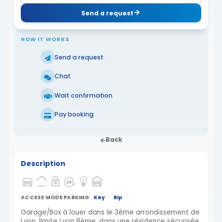
Send a request
HOW IT WORKS
Send a request
Chat
Wait confirmation
Pay booking
Back
Description
ACCESS MODE PARKING
Key
Bip
Garage/Box à louer dans le 3ème arrondissement de
Lyon, limite Lyon 8ème, dans une résidence sécurisée,