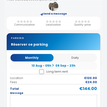
Send a message
Communication
Localization
Quality-price
PARKING
Réserver ce parking
Monthly
Daily
10 Aug - 05h
09 Sep - 23h
Long term rent
Location
€120.00
Fees
€24.00
€144.00
Total
Message