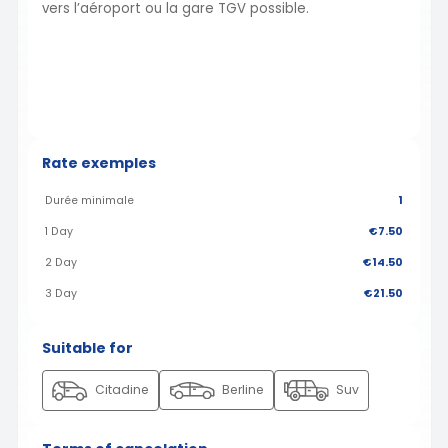
vers l’aéroport ou la gare TGV possible.
Rate exemples
Durée minimale
1
1 Day
€7.50
2 Day
€14.50
3 Day
€21.50
Suitable for
Citadine
Berline
Suv