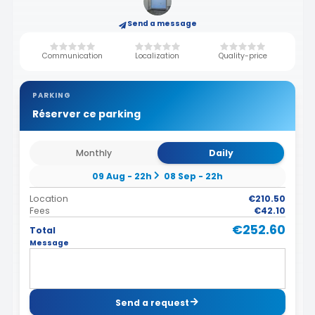
Send a message
Communication
Localization
Quality-price
PARKING
Réserver ce parking
Monthly
Daily
09 Aug - 22h
08 Sep - 22h
Location
€210.50
Fees
€42.10
€252.60
Total
Message
Send a request