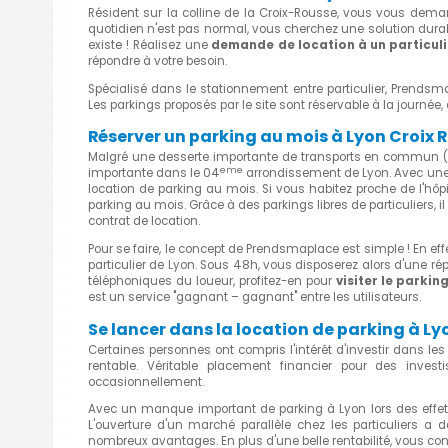
Résident sur la colline de la Croix-Rousse, vous vous dema
quotidien n'est pas normal, vous cherchez une solution durab
existe ! Réalisez une
demande de location à un particuli
répondre à votre besoin.
Spécialisé dans le stationnement entre particulier, Prendsm
Les parkings proposés par le site sont réservable à la journée
Réserver un parking au mois à Lyon Croix R
Malgré une desserte importante de transports en commun (arr
eme
importante dans le 04
arrondissement de Lyon. Avec une o
location de parking au mois. Si vous habitez proche de l'hôpi
parking au mois. Grâce à des parkings libres de particuliers, i
contrat de location.
Pour se faire, le concept de Prendsmaplace est simple ! En eff
particulier de Lyon. Sous 48h, vous disposerez alors d'une r
téléphoniques du loueur, profitez-en pour
visiter le parkin
est un service "gagnant – gagnant" entre les utilisateurs.
Se lancer dans la location de parking à Ly
Certaines personnes ont compris l'intérêt d'investir dans les 
rentable. Véritable placement financier pour des inves
occasionnellement.
Avec un manque important de parking à Lyon lors des effet
L'ouverture d'un marché parallèle chez les particuliers a d
nombreux avantages. En plus d'une belle rentabilité, vous cont