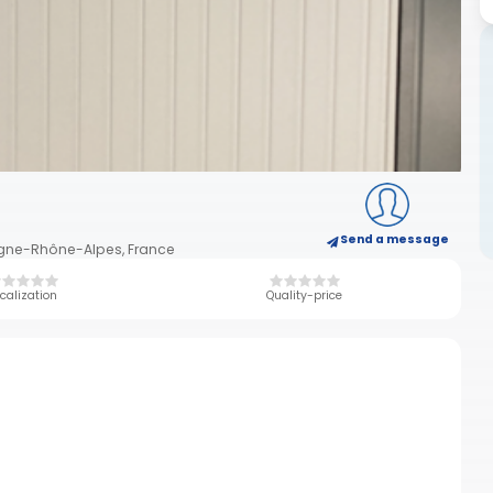
Send a message
rgne-Rhône-Alpes, France
calization
Quality-price