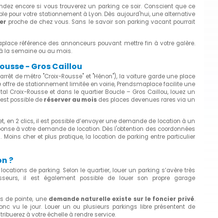
ndez encore si vous trouverez un parking ce soir. Conscient que ce
le pour votre stationnement à Lyon. Dès aujourd'hui, une alternative
er
proche de chez vous. Sans le savoir son parking vacant pourrait
aplace référence des annonceurs pouvant mettre fin à votre galère.
, à la semaine ou au mois.
ousse - Gros Caillou
êt de métro "Croix-Rousse" et "Hénon"), la voiture garde une place
ffre de stationnement limitée en voirie, Prendsmaplace facilite une
tal Croix-Rousse et dans le quartier Boucle – Gros Caillou, louez un
l est possible de
réserver au mois
des places devenues rares via un
et, en 2 clics, il est possible d’envoyer une demande de location à un
éponse à votre demande de location. Dès l'obtention des coordonnées
g
. Moins cher et plus pratique, la location de parking entre particulier
on ?
locations de parking. Selon le quartier, louer un parking s’avère très
tisseurs, il est également possible de louer son propre garage
s de pointe, une
demande naturelle existe sur le foncier privé
.
onc vu le jour. Louer un ou plusieurs parkings libre présentent de
ribuerez à votre échelle à rendre service.