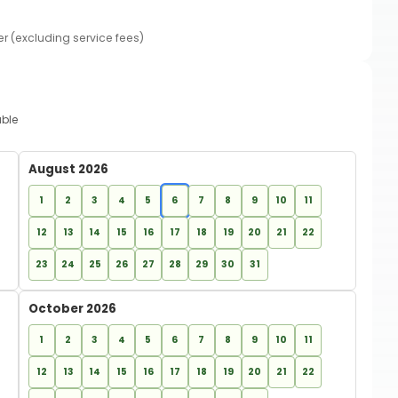
er (excluding service fees)
able
August 2026
1
2
3
4
5
6
7
8
9
10
11
12
13
14
15
16
17
18
19
20
21
22
23
24
25
26
27
28
29
30
31
October 2026
1
2
3
4
5
6
7
8
9
10
11
12
13
14
15
16
17
18
19
20
21
22