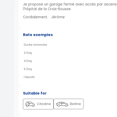
Je propose un garage fermé avec accès par ascense
l'hôpital de la Croix-Rousse
Cordialement. Jérôme
Rate exemples
Durée minimale
3 Day
4 Day
5 Day
1 Month
Suitable for
Citadine
Berline