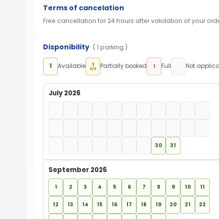
Terms of cancelation
Free cancellation for 24 hours after validation of your ord
Disponibility
( 1 parking )
1
1
Available
Partially booked
Full
Not applic
1
2/3
July 2026
30
31
September 2026
1
2
3
4
5
6
7
8
9
10
11
12
13
14
15
16
17
18
19
20
21
22