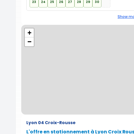
23
24
25
26
27
28
29
30
Show mo
+
−
Lyon 04 Croix-Rousse
L'offre en stationnement à Lyon Croix Rou