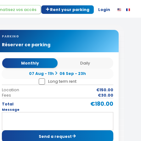
atisez vos accès
Rent your parking
Login
PARKING
Réserver ce parking
Monthly
Daily
07 Aug - 11h
06 Sep - 23h
Long term rent
Location
€150.00
Fees
€30.00
€180.00
Total
Message
Send a request