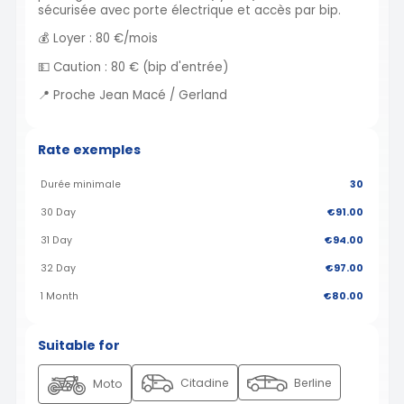
sécurisée avec porte électrique et accès par bip.
💰 Loyer : 80 €/mois
💵 Caution : 80 € (bip d'entrée)
📍 Proche Jean Macé / Gerland
Rate exemples
Durée minimale
30
30 Day
€91.00
31 Day
€94.00
32 Day
€97.00
1 Month
€80.00
Suitable for
Citadine
Berline
Moto