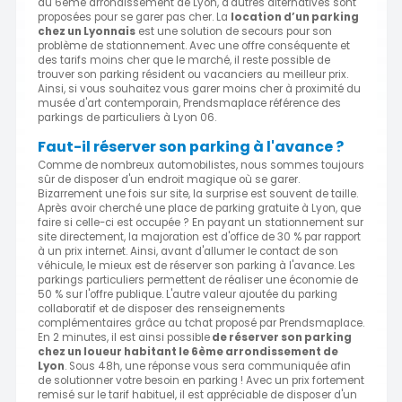
du 6ème arrondissement de Lyon, d'autres alternatives sont
proposées pour se garer pas cher. La
location d’un parking
chez un Lyonnais
est une solution de secours pour son
problème de stationnement. Avec une offre conséquente et
des tarifs moins cher que le marché, il reste possible de
trouver son parking résident ou vacanciers au meilleur prix.
Ainsi, si vous souhaitez vous garer moins cher à proximité du
musée d'art contemporain, Prendsmaplace référence des
parkings de particuliers à Lyon 06.
Faut-il réserver son parking à l'avance ?
Comme de nombreux automobilistes, nous sommes toujours
sûr de disposer d'un endroit magique où se garer.
Bizarrement une fois sur site, la surprise est souvent de taille.
Après avoir cherché une place de parking gratuite à Lyon, que
faire si celle-ci est occupée ? En payant un stationnement sur
site directement, la majoration est d'office de 30 % par rapport
à un prix internet. Ainsi, avant d'allumer le contact de son
véhicule, le mieux est de réserver son parking à l'avance. Les
parkings particuliers permettent de réaliser une économie de
50 % sur l'offre publique. L'autre valeur ajoutée du parking
collaboratif et de disposer des renseignements
complémentaires grâce au tchat proposé par Prendsmaplace.
En 2 minutes, il est ainsi possible
de réserver son parking
chez un loueur habitant le 6ème arrondissement de
Lyon
. Sous 48h, une réponse vous sera communiquée afin
de solutionner votre besoin en parking ! Avec un prix fortement
remisé sur le tarif habituel, il est appréciable de disposer d'un