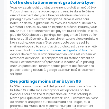
L'offre de stationnement gratuite à Lyon
Vous aviez pris goût au stationnement gratuit en août à Lyon
? Vous cherchez une place depuis la rentrée dans le 6ème
arrondissement de Lyon ? Une possibilité existe dans le
parking à Lyon avec Prendsmaplace ! Si vous avez pour
habitude de vous garer sur les avenues Maréchal de Saxe ou
Maréchal Foch, au niveau de la place Maréchal Lyautey, vous
savez que le stationnement est payant toute l'année. En effet,
plus de 7000 places de parkings sont payantes à Lyon du 1er
janvier au 31 décembre. Si vous cherchez une place gratuite à
Lyon, sachez que vous n'êtes sans doute pas le seul. La
meilleure façon d'être sur d'avoir du choix est de venir en été
en consultant la
carte du stationnement gratuit à Lyon.
En
dehors de ce mois, le stationnement en voirie est coûteux et
fortement demandé. En complément du stationnement en
voirie, il est intéressant d'opter pour la location d'un parking
chez un particulier. Prendsmaplace permet de réserver des
places (parking sécurisé, garage extérieur, box) directement
en ligne.
Des parkings moins cher à Lyon 06
Le 06eme arrondissement de Lyon est connu pour le Parc de
la Tête d'Or. Cette zone verdoyante est appréciée par les
Lyonnais pour son zoo et la présence du jardin botanique.
Même pour quelques heures le week-end, il convient souvent
de chercher une place sur le Boulevard des Belges, ou à
proximité du Musée d'Art Moderne. Pour profiter pleinement