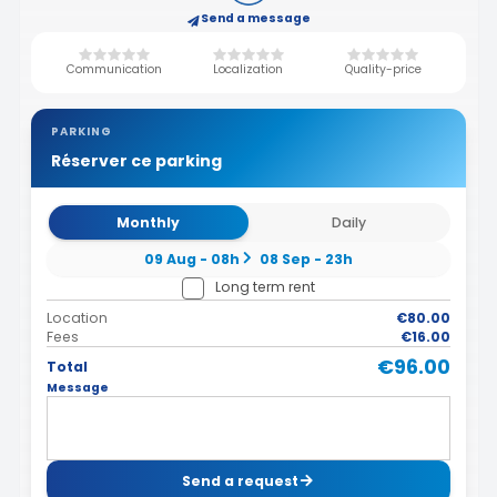
Send a message
Communication
Localization
Quality-price
PARKING
Réserver ce parking
Monthly
Daily
09 Aug - 08h
08 Sep - 23h
Long term rent
Location
€80.00
Fees
€16.00
€96.00
Total
Message
Send a request