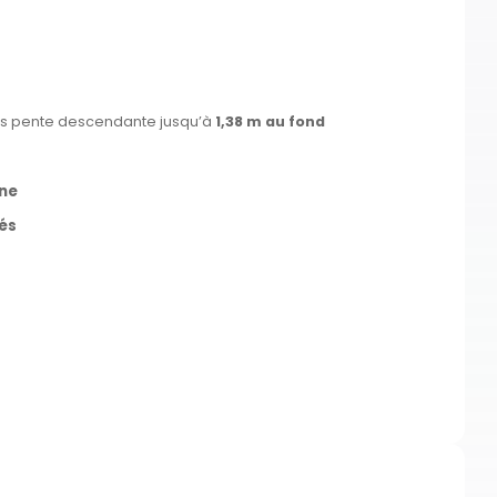
uis pente descendante jusqu’à
1,38 m au fond
ine
tés