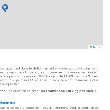
Leaflet
vous attendent dans le stationnement en voirie au quatre coins de la
ones de répartition. En zone 1, le stationnement maximum est limité à
us longtemps (maximum 2h30) au prix de 1,4 €/h. En zone 3, il est
 €) ou à la journée (4,5 €). Enfin, la zone pouvant intéresser le plus
t jusqu'à 1h30.
anne, une question se pose :
où trouver son parking pas cher au
urbanne
nceux le prix du stationnement se voit nettement réduit à condition de