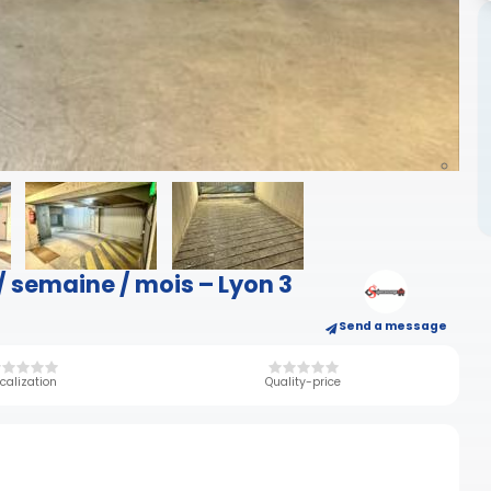
/ semaine / mois – Lyon 3
Send a message
calization
Quality-price