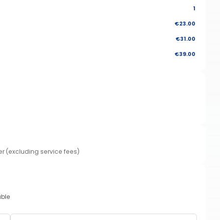
1
€23.00
€31.00
€39.00
er (excluding service fees)
able