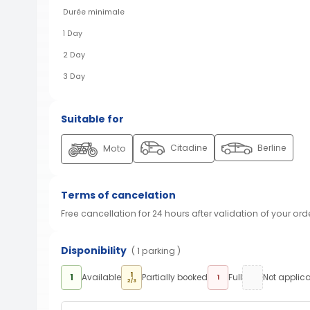
Durée minimale
1 Day
2 Day
3 Day
Suitable for
Citadine
Berline
Moto
Terms of cancelation
Free cancellation for 24 hours after validation of your ord
Disponibility
( 1 parking )
1
1
Available
Partially booked
Full
Not applic
1
2/3