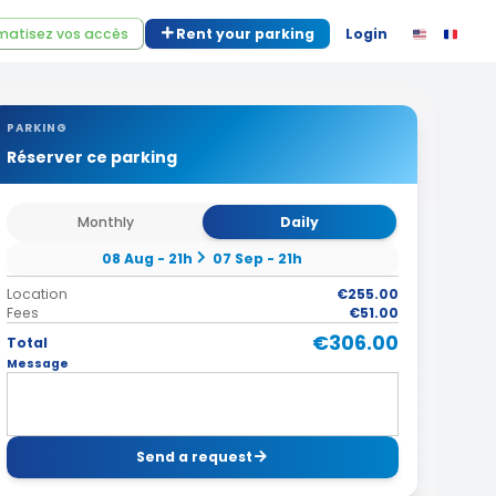
atisez vos accès
Rent your parking
Login
PARKING
Réserver ce parking
Monthly
Daily
08 Aug - 21h
07 Sep - 21h
Location
€255.00
Fees
€51.00
€306.00
Total
Message
Send a request