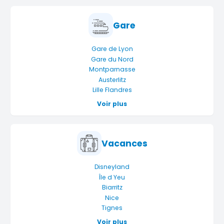
Gare
Gare de Lyon
Gare du Nord
Montparnasse
Austerlitz
Lille Flandres
Voir plus
Vacances
Disneyland
Île d Yeu
Biarritz
Nice
Tignes
Voir plus