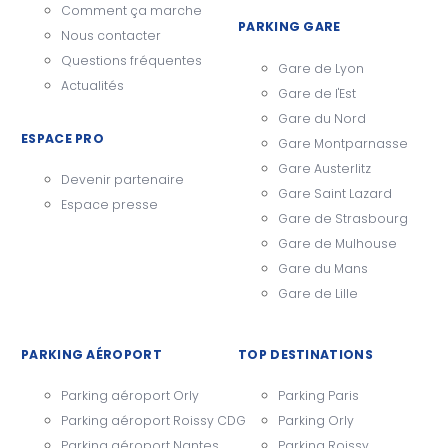
Comment ça marche
PARKING GARE
Nous contacter
Questions fréquentes
Gare de Lyon
Actualités
Gare de l'Est
Gare du Nord
ESPACE PRO
Gare Montparnasse
Gare Austerlitz
Devenir partenaire
Gare Saint Lazard
Espace presse
Gare de Strasbourg
Gare de Mulhouse
Gare du Mans
Gare de Lille
PARKING AÉROPORT
TOP DESTINATIONS
Parking aéroport Orly
Parking Paris
Parking aéroport Roissy CDG
Parking Orly
Parking aéroport Nantes
Parking Roissy