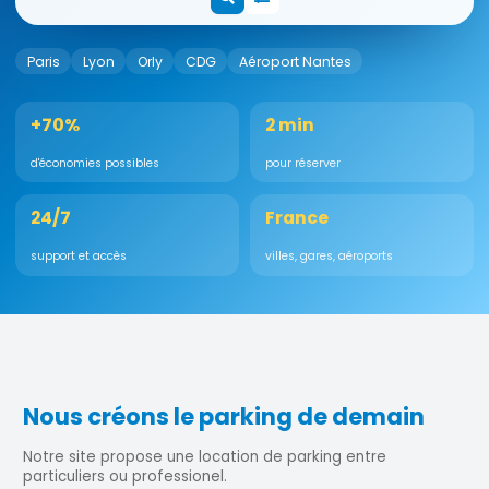
Paris
Lyon
Orly
CDG
Aéroport Nantes
+70%
2 min
d'économies possibles
pour réserver
24/7
France
support et accès
villes, gares, aéroports
Nous créons le parking de demain
Notre site propose une location de parking entre
particuliers ou professionel.