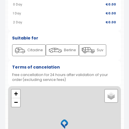
0 Day
€0.00
1 Day
€0.00
2 Day
€0.00
Suitable for
Citadine
Berline
Suv
Terms of cancelation
Free cancellation for 24 hours after validation of your
order (excluding service fees)
+
−