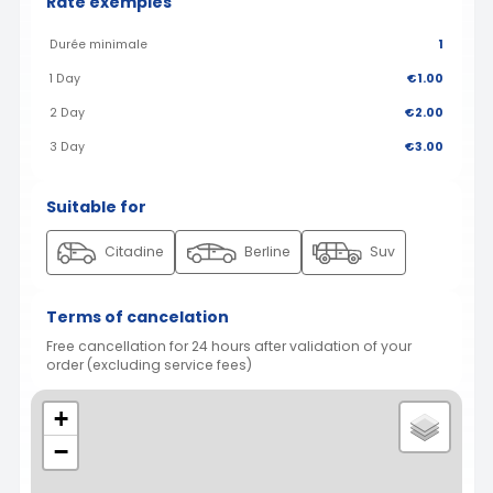
Rate exemples
Durée minimale
1
1 Day
€1.00
2 Day
€2.00
3 Day
€3.00
Suitable for
Citadine
Berline
Suv
Terms of cancelation
Free cancellation for 24 hours after validation of your
order (excluding service fees)
+
−