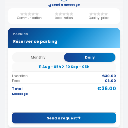
Send a message
Communication
Localization
Quality-price
PARKING
Réserver ce parking
Monthly
Daily
11 Aug - 05h
10 Sep - 05h
Location
€30.00
Fees
€6.00
€36.00
Total
Message
Send a request