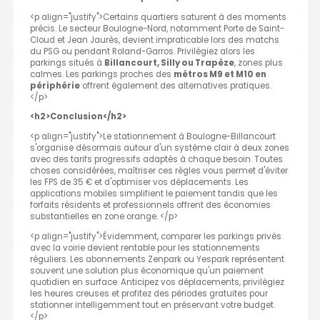
<p align="justify">Certains quartiers saturent à des moments
précis. Le secteur Boulogne-Nord, notamment Porte de Saint-
Cloud et Jean Jaurès, devient impraticable lors des matchs
du PSG ou pendant Roland-Garros. Privilégiez alors les
parkings situés à
Billancourt, Silly ou Trapèze
, zones plus
calmes. Les parkings proches des
métros M9 et M10 en
périphérie
offrent également des alternatives pratiques.
</p>
<h2>Conclusion</h2>
<p align="justify">Le stationnement à Boulogne-Billancourt
s'organise désormais autour d'un système clair à deux zones
avec des tarifs progressifs adaptés à chaque besoin. Toutes
choses considérées, maîtriser ces règles vous permet d'éviter
les FPS de 35 € et d'optimiser vos déplacements. Les
applications mobiles simplifient le paiement tandis que les
forfaits résidents et professionnels offrent des économies
substantielles en zone orange. </p>
<p align="justify">Évidemment, comparer les parkings privés
avec la voirie devient rentable pour les stationnements
réguliers. Les abonnements Zenpark ou Yespark représentent
souvent une solution plus économique qu'un paiement
quotidien en surface. Anticipez vos déplacements, privilégiez
les heures creuses et profitez des périodes gratuites pour
stationner intelligemment tout en préservant votre budget.
</p>