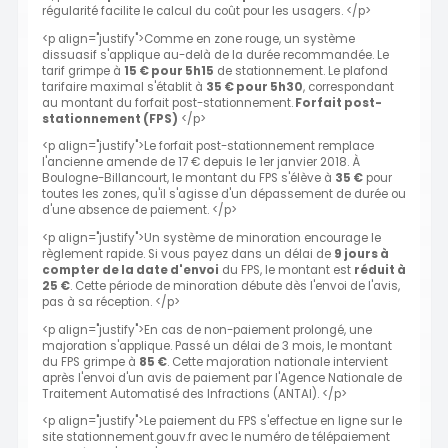
régularité facilite le calcul du coût pour les usagers. </p>
<p align="justify">Comme en zone rouge, un système
dissuasif s'applique au-delà de la durée recommandée. Le
tarif grimpe à
15 € pour 5h15
de stationnement. Le plafond
tarifaire maximal s'établit à
35 € pour 5h30
, correspondant
au montant du forfait post-stationnement.
Forfait post-
stationnement (FPS)
</p>
<p align="justify">Le forfait post-stationnement remplace
l'ancienne amende de 17 € depuis le 1er janvier 2018. À
Boulogne-Billancourt, le montant du FPS s'élève à
35 €
pour
toutes les zones, qu'il s'agisse d'un dépassement de durée ou
d'une absence de paiement. </p>
<p align="justify">Un système de minoration encourage le
règlement rapide. Si vous payez dans un délai de
9 jours à
compter de la date d'envoi
du FPS, le montant est
réduit à
25 €
. Cette période de minoration débute dès l'envoi de l'avis,
pas à sa réception. </p>
<p align="justify">En cas de non-paiement prolongé, une
majoration s'applique. Passé un délai de 3 mois, le montant
du FPS grimpe à
85 €
. Cette majoration nationale intervient
après l'envoi d'un avis de paiement par l'Agence Nationale de
Traitement Automatisé des Infractions (ANTAI). </p>
<p align="justify">Le paiement du FPS s'effectue en ligne sur le
site stationnement.gouv.fr avec le numéro de télépaiement