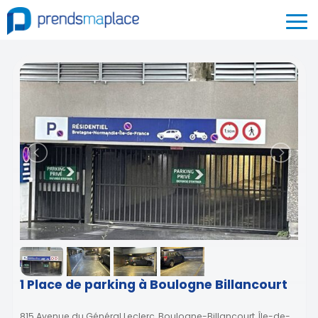
1 Place de parking à Boulogne Billancourt
815 Avenue du Général Leclerc, Boulogne-Billancourt, Île-de-