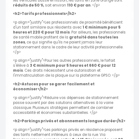
les véhicules basse émission, les tarifs en zone orange sont
réduits de 50 %
, soit environ
110 € par an
. </p>
<h2>Tarifs professionnels</h2>
<p align="justify">Les professionnels de proximité bénéficient
d'un tarif similaire aux résidents avec
1 € minimum pour 5
heures et 220 € pour 12 mois
. Par ailleurs, les professionnels
de santé mobile profitent de la
gratuité dans toutes les
zones
, ce qui signifie qu'ils ne paient jamais leur
stationnement dans le cadre de leur activité professionnelle.
</p>
<p align="justify">Pour les autres professionnels, le forfait
s'élève à
3 € minimum pour 5 heures et 660 € pour 12
mois
. Ces droits nécessitent une autorisation et
l'immatriculation de la plaque sur la plateforme GPSO. </p>
<h2>Astuces pour se garer facilement et
économiser</h2>
<p align="justify">Réduire vos dépenses de stationnement
passe souvent par des solutions alternatives à la voirie
classique. Plusieurs stratégies permettent de combiner
accessibilité et économies substantielles. </p>
<h2>Parkings privés et abonnements longue durée</h2>
<p align="justify">Les parkings privés en résidence proposent
des tarifs nettement inférieurs à ceux de la rue. Via