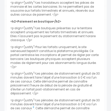
<p align="justify">Les horodateurs acceptent les pièces de
monnaie et les cartes bancaires. Ils ne permettent pas de
souscrire aux forfaits trimestriels et annuels, réservés aux
autres canaux de paiement. </p>
<h2>Paiement en boutique</h2>
<p align="justify">Les boutiques présentes sur le territoire
acceptent uniquement les forfaits trimestriels et annuels.
Elles n'assurent pas le paiement du stationnement horaire
classique. </p>
<p align="justify">Pour les forfaits uniquement, le site
seineouest.tepark.fr constitue la plateforme privilégiée. Ce
portail centralise les inscriptions et permet de régler par carte
bancaire. Les boutiques physiques acceptent plusieurs
modes de règlement pour ces abonnements longue durée.
</p>
<p align="justify">Les périodes de stationnement gratuit de 30
minutes doivent faire l'objet d'une transaction à 0 € via l'un
de ces canaux. Cette démarche permet de connaître
précisément l'heure de début de la période de gratuité et
d'éviter un forfait post-stationnement en cas de
dépassement. </p>
<p align="justify">Les périodes de stationnement gratuit de 30
minutes doivent faire l'objet d'une transaction à 0 € via l'un
3
de ces canaux
. Cette démarche permet de connaître