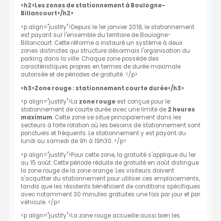
<h2>Les zones de stationnement à Boulogne-
Billancourt</h2>
<p align="justify">Depuis le 1er janvier 2018, le stationnement
est payant sur l'ensemble du territoire de Boulogne-
Billancourt. Cette réforme a instauré un système à deux
zones distinctes qui structure désormais l'organisation du
parking dans la ville. Chaque zone possède des
caractéristiques propres en termes de durée maximale
autorisée et de périodes de gratuité. </p>
<h3>Zone rouge : stationnement courte durée</h3>
<p align="justify">La
zone rouge
est conçue pour le
stationnement de courte durée avec une limite de
2 heures
maximum
. Cette zone se situe principalement dans les
secteurs à forte rotation où les besoins de stationnement sont
ponctuels et fréquents. Le stationnement y est payant du
lundi au samedi de 9h à 19h30. </p>
<p align="justify">Pour cette zone, la gratuité s'applique du 1er
au 15 août. Cette période réduite de gratuité en août distingue
la zone rouge de la zone orange. Les visiteurs doivent
s'acquitter du stationnement pour utiliser ces emplacements,
tandis que les résidents bénéficient de conditions spécifiques
avec notamment 30 minutes gratuites une fois par jour et par
véhicule. </p>
<p align="justify">La zone rouge accueille aussi bien les