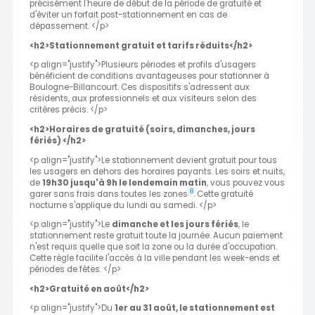
précisément l'heure de début de la période de gratuité et
d'éviter un forfait post-stationnement en cas de
dépassement. </p>
<h2>Stationnement gratuit et tarifs réduits</h2>
<p align="justify">Plusieurs périodes et profils d'usagers
bénéficient de conditions avantageuses pour stationner à
Boulogne-Billancourt. Ces dispositifs s'adressent aux
résidents, aux professionnels et aux visiteurs selon des
critères précis. </p>
<h2>Horaires de gratuité (soirs, dimanches, jours
fériés) </h2>
<p align="justify">Le stationnement devient gratuit pour tous
les usagers en dehors des horaires payants. Les soirs et nuits,
de
19h30 jusqu'à 9h le lendemain matin
, vous pouvez vous
8
garer sans frais dans toutes les zones
. Cette gratuité
nocturne s'applique du lundi au samedi. </p>
<p align="justify">Le
dimanche et les jours fériés
, le
stationnement reste gratuit toute la journée. Aucun paiement
n'est requis quelle que soit la zone ou la durée d'occupation.
Cette règle facilite l'accès à la ville pendant les week-ends et
périodes de fêtes. </p>
<h2>Gratuité en août</h2>
<p align="justify">Du
1er au 31 août, le stationnement est