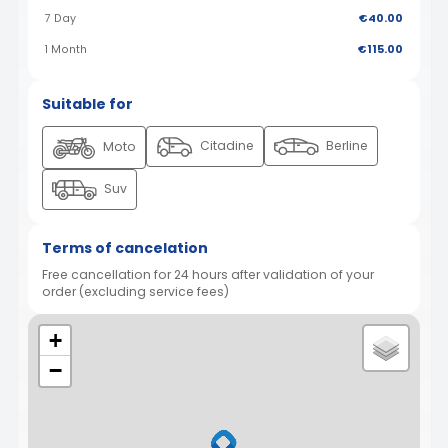
7 Day
€40.00
1 Month
€115.00
Suitable for
Citadine
Berline
Moto
Suv
Terms of cancelation
Free cancellation for 24 hours after validation of your
order (excluding service fees)
+
−