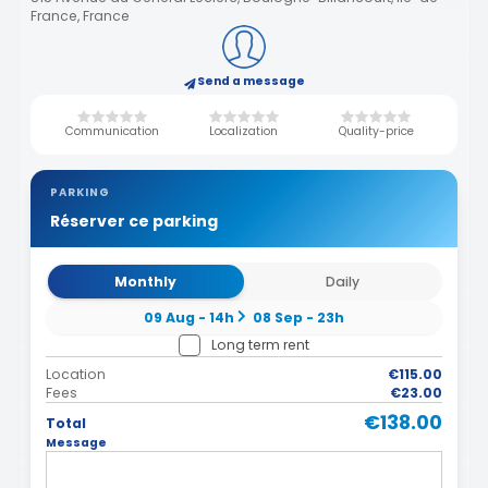
France, France
Send a message
Communication
Localization
Quality-price
PARKING
Réserver ce parking
Monthly
Daily
09 Aug - 14h
08 Sep - 23h
Long term rent
Location
€115.00
Fees
€23.00
€138.00
Total
Message