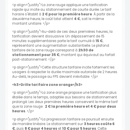
<p align="justify">La zone rouge applique une tarification
rapide qui incite au stationnement de courte durée. Le tarif
horaire s'établit à
2 € pour la première heure
. À partir de la
deuxième heure, le coût total atteint
4 €
, soit le même
montant unitaire. </p>
<p align="justify">Au-delà de ces deux premières heures, la
tarification devient dissuasive. Un dépassement de 15
minutes supplémentaires porte le tarif cumulé à
15 €
,
représentant une augmentation substantielle. Le plafond
tarifaire de la zone rouge correspond à
2h30 de
stationnement pour 35 €
, montant qui équivaut au forfait
post-stationnement. </p>
<p align="justify">Cette structure tarifaire incite fortement les
usagers à respecter la durée maximale autorisée de 2 heures.
Au-delà, le passage au FPS devient inévitable. </p>
<h3>Grille tarifaire zone orange</h3>
<p align="justify">La zone orange propose une tarification plus
étalée dans le temps, adaptée aux besoins de stationnement
prolongé. Les deux premières heures conservent le même tarif
que la zone rouge :
2 € la première heure et 4 € pour deux
heures
. </p>
<p align="justify">La progression tarifaire se poursuit ensuite
de manière linéaire. Le stationnement sur
3 heures coûte 6
€
, puis
8 € pour 4 heures
et
10 € pour 5 heures
. Cette