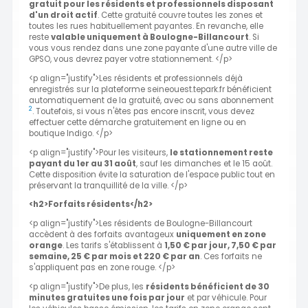
gratuit pour les résidents et professionnels disposant
d'un droit actif
. Cette gratuité couvre toutes les zones et
toutes les rues habituellement payantes. En revanche, elle
reste
valable uniquement à Boulogne-Billancourt
. Si
vous vous rendez dans une zone payante d'une autre ville de
GPSO, vous devrez payer votre stationnement. </p>
<p align="justify">Les résidents et professionnels déjà
enregistrés sur la plateforme seineouest.tepark.fr bénéficient
automatiquement de la gratuité, avec ou sans abonnement
2
. Toutefois, si vous n'êtes pas encore inscrit, vous devez
effectuer cette démarche gratuitement en ligne ou en
boutique Indigo. </p>
<p align="justify">Pour les visiteurs,
le stationnement reste
payant du 1er au 31 août
, sauf les dimanches et le 15 août.
Cette disposition évite la saturation de l'espace public tout en
préservant la tranquillité de la ville. </p>
<h2>Forfaits résidents</h2>
<p align="justify">Les résidents de Boulogne-Billancourt
accèdent à des forfaits avantageux
uniquement en zone
orange
. Les tarifs s'établissent à
1,50 € par jour, 7,50 € par
semaine, 25 € par mois et 220 € par an
. Ces forfaits ne
s'appliquent pas en zone rouge. </p>
<p align="justify">De plus, les
résidents bénéficient de 30
minutes gratuites une fois par jour
et par véhicule. Pour