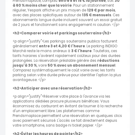
Prendsmaplace, comptez
entre 8 et 15 € la journée
, soit
30
à 60 % moins cher que la voirie
. Pour un stationnement
régulier, Yespark affiche un prix moyen de
129 € par mois
,
avec des places spécifiques autour de
135 € mensuels
. Ces
abonnements longue durée incluent souvent un essai gratuit
de 2 jours et fonctionnent sans engagement ni caution. </p>
<h2>Comparer voirie et parkings souterrains</h2>
<p align="justify">Les parkings souterrains publics facturent
généralement
entre 3 et 4,20 € l'heure
. Le parking INDIGO
Marché reste le moins onéreux à
3 € l'heure
. Toutefois, ces
tarifs horaires s'avèrent rapidement coûteux pour des durées
prolongées. La réservation préalable génère des
réductions
jusqu'à 30 %
, voire
50 % avec un abonnement mensuel
.
Comparez systématiquement le coût voirie avec les tarifs
parking selon votre durée prévue pour identifier l'option la plus
avantageuse. </p>
<h2>Anticiper avec une réservation</h2>
<p align="justify">Réserver votre place à l'avance via les
applications dédiées procure plusieurs bénéfices. Vous
économisez du carburant en évitant de tourner à la recherche
d'un emplacement libre. Les plateformes comme
Prendsmaplace permettent une réservation en quelques clics
avec paiement sécurisé. L'accès se fait directement depuis
votre smartphone, sans badge ni ticket papier. </p>
<h2>Éviter les heures de pointe</h2>