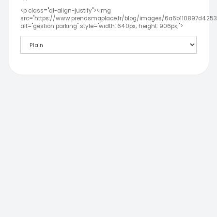
<p class="ql-align-justify"><img
src="https://www.prendsmaplace.fr/blog/images/6a6b110897d4253
alt="gestion parking" style="width: 640px; height: 906px;">