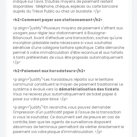
indiqué sur l'avis. D'autres moyens de paiement restent
disponibles : téléphone, chèque, espèces ou carte bancaire
auprès du Trésor Public ou chez un buraliste. </p>
<h2>Comment payer son stationnement</h2>
<p align="justify">Plusieurs moyens de paiement s'offrent aux
usagers pour régler leur stationnement à Boulogne-
Billancourt. Avant d'effectuer une transaction, sachez qu'une
inscription préalable reste nécessaire si vous souhaitez
bénéficier d'une catégorie tarifaire spécifique. Cette démarche
permet à votre immatriculation d'être reconnue et aux forfaits
à tarifs préférentiels de vous être proposés automatiquement.
</p>
<h2>Paiement aux horodateurs</h2>
<p align="justify">Les horodateurs répartis sur le territoire
communal constituent le moyen de paiement traditionnel. Le
système a évolué vers la
dématérialisation des tickets
.
Vous ne recevez plus automatiquement de ticket papier à
poser sur votre pare-brise. </p>
<p align="justify">En revanche, vous pouvez demander
l'impression d'un justificatif papier à l'issue de la transaction
si vous le souhaitez. Ce document sert de preuve en cas de
contrôle, bien que les agents de surveillance disposent
désormais de terminaux permettant de vérifier directement le
paiement via votre plaque d'immatriculation. </p>