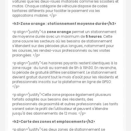
voitures que les deux-roues motorisés comme les scooters et
motos. Chaque catégorie de véhicule dispose de codes
tarifaires différents pour faciliter le paiement via les
applications mobiles. </p>
<h3>Zone orange : stationnement moyenne durée</h3>
<p align="justify">La
zone orange
permet un stationnement
de moyenne durée avec un maximum de
5 heures
. Cette
zone couvre les secteurs où les besoins de stationnement
s'étendent sur des périodes plus longues, notamment pour
les courses, les rendez-vous professionnels ou les visites
prolongées. </p>
<p align="justify">Les horaires payants restent identiques à la
zone rouge : du lundi au samedi de 9h à 19h30. En revanche,
la période de gratuité diffère sensiblement. Le stationnement
devient gratuit durant tout le mois d'août pour les résidents et
professionnels inscrits sur la plateforme en ligne de GPSO.
</p>
<p align="justify">Cette zone propose également plusieurs
forfaits adaptés aux besoins des résidents, des
professionnels de proximité et autres professionnels. Les tarifs
varient selon le profil de l'utilisateur et peuvent s'étendre
jusqu'à des abonnements de 12 mois. </p>
<h2>Carte des zones et emplacements</h2>
<p align="justify">Les deux zones de stationnement se