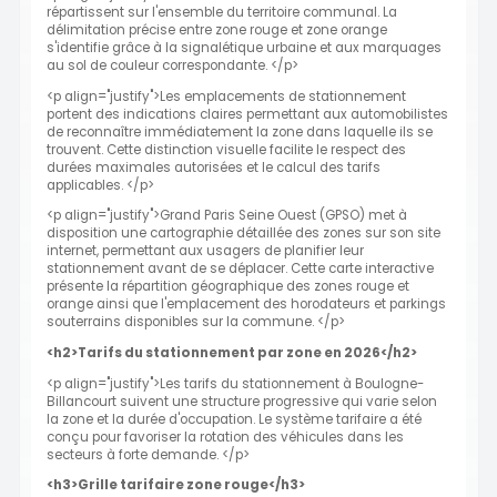
répartissent sur l'ensemble du territoire communal. La
délimitation précise entre zone rouge et zone orange
s'identifie grâce à la signalétique urbaine et aux marquages
au sol de couleur correspondante. </p>
<p align="justify">Les emplacements de stationnement
portent des indications claires permettant aux automobilistes
de reconnaître immédiatement la zone dans laquelle ils se
trouvent. Cette distinction visuelle facilite le respect des
durées maximales autorisées et le calcul des tarifs
applicables. </p>
<p align="justify">Grand Paris Seine Ouest (GPSO) met à
disposition une cartographie détaillée des zones sur son site
internet, permettant aux usagers de planifier leur
stationnement avant de se déplacer. Cette carte interactive
présente la répartition géographique des zones rouge et
orange ainsi que l'emplacement des horodateurs et parkings
souterrains disponibles sur la commune. </p>
<h2>Tarifs du stationnement par zone en 2026</h2>
<p align="justify">Les tarifs du stationnement à Boulogne-
Billancourt suivent une structure progressive qui varie selon
la zone et la durée d'occupation. Le système tarifaire a été
conçu pour favoriser la rotation des véhicules dans les
secteurs à forte demande. </p>
<h3>Grille tarifaire zone rouge</h3>