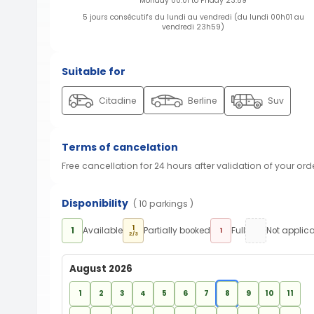
Monday 00:01 to Friday 23:59
5 jours consécutifs du lundi au vendredi (du lundi 00h01 au
vendredi 23h59)
Suitable for
Citadine
Berline
Suv
Terms of cancelation
Free cancellation for 24 hours after validation of your ord
Disponibility
( 10 parkings )
1
1
Available
Partially booked
Full
Not applic
1
2/3
August 2026
1
2
3
4
5
6
7
8
9
10
11