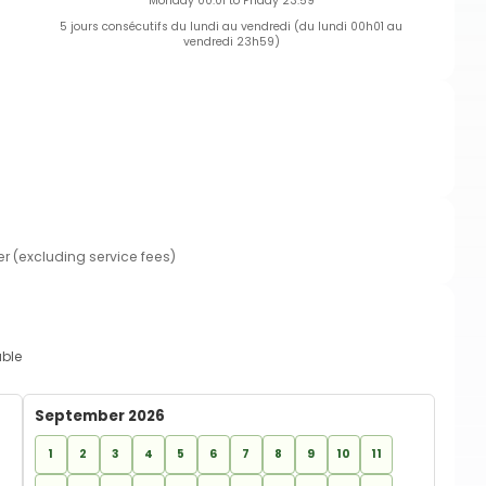
Monday 00:01 to Friday 23:59
5 jours consécutifs du lundi au vendredi (du lundi 00h01 au
vendredi 23h59)
er (excluding service fees)
able
September 2026
1
2
3
4
5
6
7
8
9
10
11