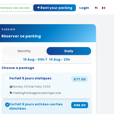
atisez vos accès
Rent your parking
Login
PARKING
Réserver ce parking
Monthly
Daily
10 Aug - 00h
14 Aug - 23h
Choose a package
Forfait 5 jours statiques
€77.00
Monday 00:01
Friday 23:59
ParkingPackageAccessType:One
Forfait 5 jours entrées-sorties
€96.00
illimitées