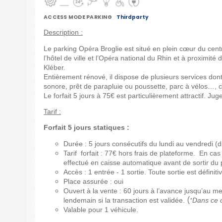
ACCESS MODE PARKING
Thirdparty
Description :
Le parking Opéra Broglie est situé en plein cœur du centr
l’hôtel de ville et l’Opéra national du Rhin et à proximité
Kléber.
Entièrement rénové, il dispose de plusieurs services don
sonore, prêt de parapluie ou poussette, parc à vélos…, c
Le forfait 5 jours à 75€ est particulièrement attractif. J
Tarif :
Forfait 5 jours statiques :
Durée : 5 jours consécutifs du lundi au vendredi 
Tarif forfait : 77€ hors frais de plateforme. En c
effectué en caisse automatique avant de sortir du
Accès : 1 entrée - 1 sortie. Toute sortie est définiti
Place assurée : oui
Ouvert à la vente : 60 jours à l’avance jusqu’au m
(
lendemain si la transaction est validée.
*
Dans ce ca
Valable pour 1 véhicule.