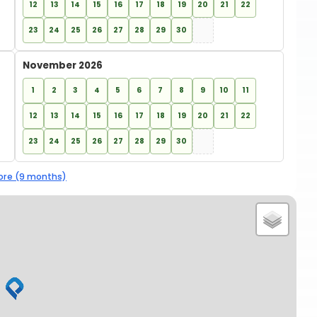
12
13
14
15
16
17
18
19
20
21
22
23
24
25
26
27
28
29
30
November 2026
1
2
3
4
5
6
7
8
9
10
11
12
13
14
15
16
17
18
19
20
21
22
23
24
25
26
27
28
29
30
re (9 months)