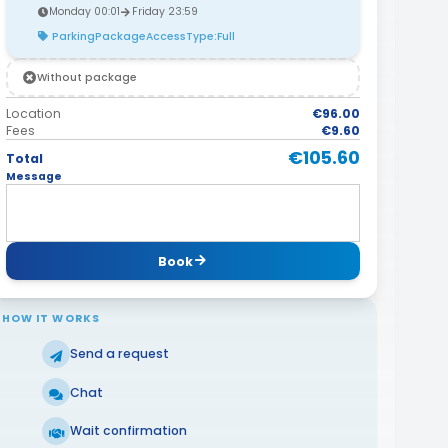
Monday 00:01
Friday 23:59
ParkingPackageAccessType:Full
Without package
Location
€96.00
Fees
€9.60
€105.60
Total
Message
Book
HOW IT WORKS
Send a request
Chat
Wait confirmation