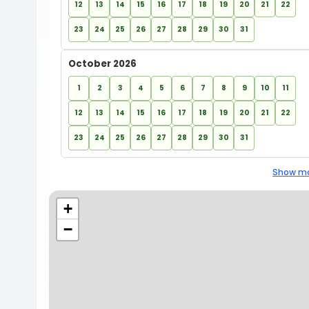
12
13
14
15
16
17
18
19
20
21
22
23
24
25
26
27
28
29
30
31
October 2026
1
2
3
4
5
6
7
8
9
10
11
12
13
14
15
16
17
18
19
20
21
22
23
24
25
26
27
28
29
30
31
Show mo
+
−