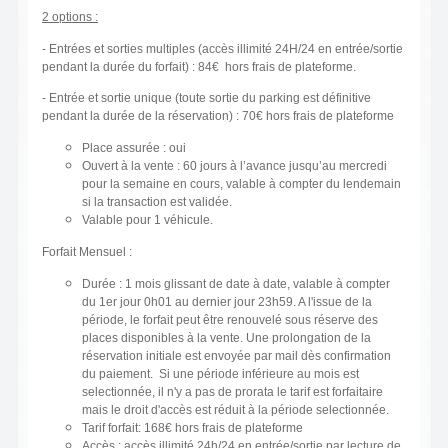
2 options :
- Entrées et sorties multiples (accès illimité 24H/24 en entrée/sortie
pendant la durée du forfait) : 84€ hors frais de plateforme.
- Entrée et sortie unique (toute sortie du parking est définitive
pendant la durée de la réservation) : 70€ hors frais de plateforme
Place assurée : oui
Ouvert à la vente : 60 jours à l’avance jusqu’au mercredi
pour la semaine en cours, valable à compter du lendemain
si la transaction est validée.
Valable pour 1 véhicule.
Forfait Mensuel :
Durée : 1 mois glissant de date à date, valable à compter
du 1er jour 0h01 au dernier jour 23h59. A l'issue de la
période, le forfait peut être renouvelé sous réserve des
places disponibles à la vente. Une prolongation de la
réservation initiale est envoyée par mail dès confirmation
du paiement. Si une période inférieure au mois est
selectionnée, il n'y a pas de prorata le tarif est forfaitaire
mais le droit d'accès est réduit à la période selectionnée.
Tarif forfait: 168€ hors frais de plateforme
Accès : accès illimité 24h/24 en entrée/sortie par lecture de