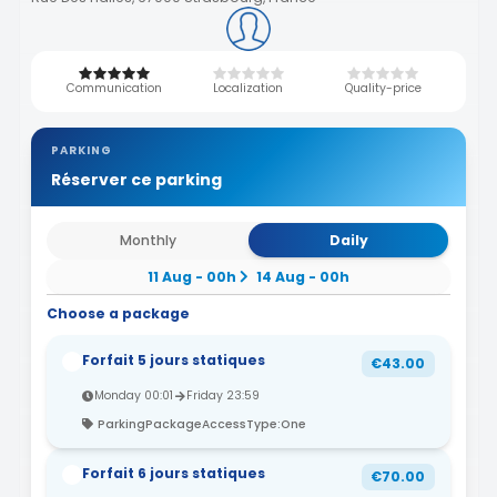
Communication
Localization
Quality-price
PARKING
Réserver ce parking
Monthly
Daily
11 Aug - 00h
14 Aug - 00h
Choose a package
Forfait 5 jours statiques
€43.00
Monday 00:01
Friday 23:59
ParkingPackageAccessType:One
Forfait 6 jours statiques
€70.00