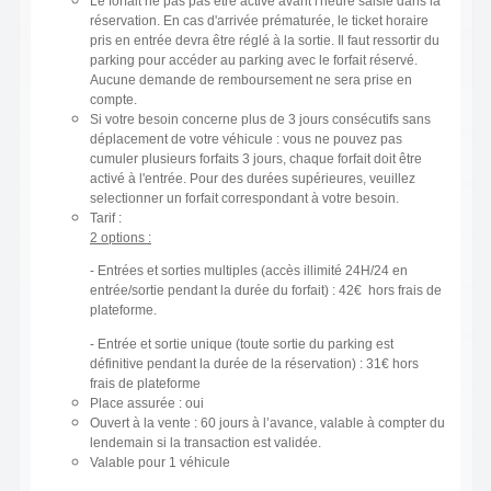
Le forfait ne pas pas être activé avant l'heure saisie dans la
réservation. En cas d'arrivée prématurée, le ticket horaire
pris en entrée devra être réglé à la sortie. Il faut ressortir du
parking pour accéder au parking avec le forfait réservé.
Aucune demande de remboursement ne sera prise en
compte.
Si votre besoin concerne plus de 3 jours consécutifs sans
déplacement de votre véhicule : vous ne pouvez pas
cumuler plusieurs forfaits 3 jours, chaque forfait doit être
activé à l'entrée. Pour des durées supérieures, veuillez
selectionner un forfait correspondant à votre besoin.
Tarif :
2 options :
- Entrées et sorties multiples (accès illimité 24H/24 en
entrée/sortie pendant la durée du forfait) : 42€ hors frais de
plateforme.
- Entrée et sortie unique (toute sortie du parking est
définitive pendant la durée de la réservation) : 31€ hors
frais de plateforme
Place assurée : oui
Ouvert à la vente : 60 jours à l’avance, valable à compter du
lendemain si la transaction est validée.
Valable pour 1 véhicule