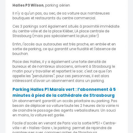
Halles P3 Wilson
, parking aérien
Il n'y a qu'un pas, au sec, de sa voiture aux nombreuses
boutiques et restaurants du centre commercial.
Ces 3 parkings sont également situés à proximité immédiate
du centre-ville et de la place Kléber, LA place centrale de
Strasbourg (mais pas spécialement la plus jolie !)
Enfin, l'accès aux autoroutes est très proche, en entrée et en
sortie de parking, ce qui garantit une fluidité et l'absence de
bouchon.
Place des Halles, il y a également une forte densité de
bureaux et de nombreux alsaciens, arrivent à Strasbourg le
matin pour y travailler et repartent le soir; c'est ce que l'on
appelle les "pendulaires"; pour ces personnes, il est alors
intéressant d'avoir un abonnement dans un parking.
Parking Halles P1 Marais vert : l’abonnement à 5
minutes à pied de la cathédrale de Strasbourg
Un abonnement garantit un accès prioritaire au parking. Pas
besoin de déplacer sa voiture toute les 2 heures de la voirie ni
de craindre le passage des agents verbalisateurs. Un souci
en moins, la voiture est garée.
Facile d’accès en venant de Paris via la sortie N°51 « Centre-
ville » et « Halles-Gare », le parking permet de rejoindre de
nombreuses rues commerçantes de Strasbourg.