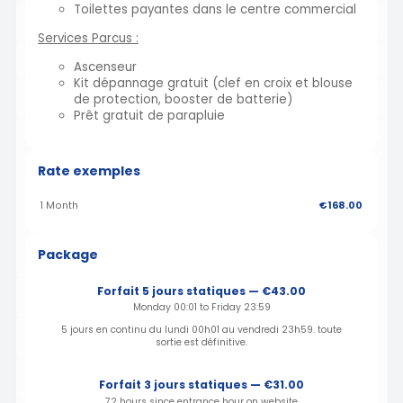
Toilettes payantes dans le centre commercial
Services Parcus :
Ascenseur
Kit dépannage gratuit (clef en croix et blouse
de protection, booster de batterie)
Prêt gratuit de parapluie
Rate exemples
1 Month
€168.00
Package
Forfait 5 jours statiques — €43.00
Monday 00:01 to Friday 23:59
5 jours en continu du lundi 00h01 au vendredi 23h59. toute
sortie est définitive.
Forfait 3 jours statiques — €31.00
72 hours since entrance hour on website