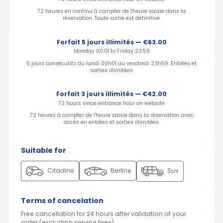
72 heures en continu à compter de l'heure saisie dans la
réservation. Toute sortie est définitive.
Forfait 5 jours illimités — €63.00
Monday 00:01 to Friday 23:59
5 jours consécutifs du lundi 00h01 au vendredi 23h59. Entrées et
sorties illimitées
Forfait 3 jours illimités — €42.00
72 hours since entrance hour on website
72 heures à compter de l'heure saisie dans la réservation avec
accès en entrées et sorties illimitées.
Suitable for
Citadine
Berline
Suv
Terms of cancelation
Free cancellation for 24 hours after validation of your
order (excluding service fees)