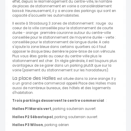
effet, depuis le réaménagement du centre-ville, le nombre
de places de stationnement en voirie a considérablement
baissé. Heureusement, il y a encore des parkings qui sont en
capacité d'accueillir les automobilistes.
Il existe à Strasbourg 3 zones de stationnement : rouge : au
coeur de la ville conseillée pour le stationnement de courte
durée - orange : première couronne autour du centre-ville
conseillée pour le stationnement de moyenne durée - verte :
conseillée pour le stationnement de longue durée. A cela
s'ajoute la zone bleue dans certains quartiers où il faut
apposer le disque bleu derrière le pare-brise de son véhicule.
Plus vous êtes garés au coeur du centre-ville plus le
stationnement est cher. En règle générale, il est toujours plus
avantageux de se garer dans un parking plutôt que sur la
voirie (paiement du stationnement sur les horodateurs).
La place des Halles
est située dans la zone orange. Il y
a un grand centre commercial appelé Place des Halles mais
aussi de nombreux bureaux, des hôtels et des logements
d'habitation.
Trois parkings desservent le centre commercial
:
Halles P1 Marais vert
, parking souterrain ouvert
Halles P2 Sébastopol
, parking souterrain ouvert
Halles P3 Wilson
, parking aérien