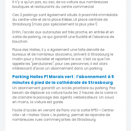
Il n'y a qu'un pas, au sec, de sa voiture aux nombreuses
boutiques et restaurants du centre commercial.
Ces 3 parkings sont également situés à proximité immédiate
du centre-ville et de la place Kléber, LA place centrale de
Strasbourg (mais pas spécialement la plus jolie !)
Enfin, l'accès aux autoroutes est très proche, en entrée et en
sortie de parking, ce qui garantit une fluidité et l'absence de
bouchon.
Place des Halles, il y a également une forte densité de
bureaux et de nombreux alsaciens, arrivent à Strasbourg le
matin pour y travailler et repartent le soir; c'est ce que l'on
appelle les "pendulaires"; pour ces personnes, il est alors
intéressant d'avoir un abonnement dans un parking.
Parking Halles P1 Marais vert : l’abonnement à 5
minutes à pied de la cathédrale de Strasbourg
Un abonnement garantit un accès prioritaire au parking. Pas
besoin de déplacer sa voiture toute les 2 heures de la voirie ni
de craindre le passage des agents verbalisateurs. Un souci
en moins, la voiture est garée.
Facile d’accès en venant de Paris via la sortie N°51 « Centre-
ville » et « Halles-Gare », le parking permet de rejoindre de
nombreuses rues commerçantes de Strasbourg.