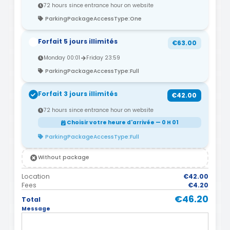
72 hours since entrance hour on website
ParkingPackageAccessType:One
Forfait 5 jours illimités
€63.00
Monday 00:01
Friday 23:59
ParkingPackageAccessType:Full
Forfait 3 jours illimités
€42.00
72 hours since entrance hour on website
Choisir votre heure d'arrivée — 0 H 01
ParkingPackageAccessType:Full
Without package
Location
€42.00
Fees
€4.20
€46.20
Total
Message