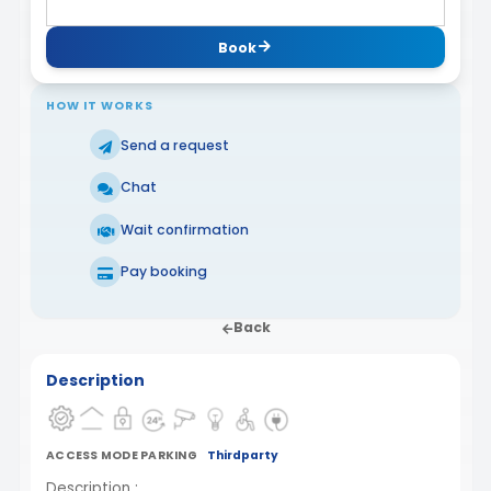
Book
HOW IT WORKS
Send a request
Chat
Wait confirmation
Pay booking
Back
Description
ACCESS MODE PARKING
Thirdparty
Description :