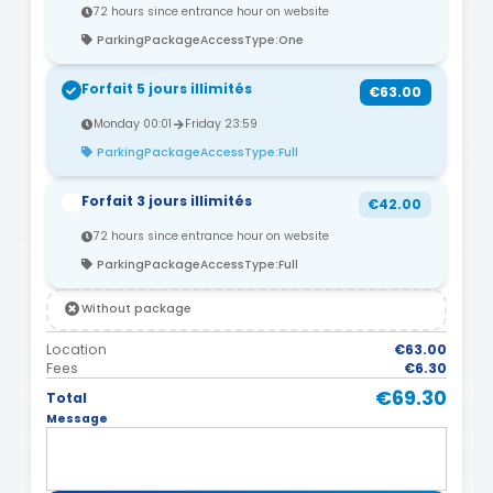
72 hours since entrance hour on website
ParkingPackageAccessType:One
Forfait 5 jours illimités
€63.00
Monday 00:01
Friday 23:59
ParkingPackageAccessType:Full
Forfait 3 jours illimités
€42.00
72 hours since entrance hour on website
ParkingPackageAccessType:Full
Without package
Location
€63.00
Fees
€6.30
€69.30
Total
Message