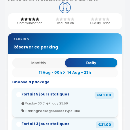
Communication
Localization
Quality-price
PARKING
Réserver ce parking
Monthly
Daily
11 Aug - 00h
14 Aug - 23h
Choose a package
Forfait 5 jours statiques
€43.00
Monday 00:01
Friday 23:59
ParkingPackageAccessType:One
Forfait 3 jours statiques
€31.00