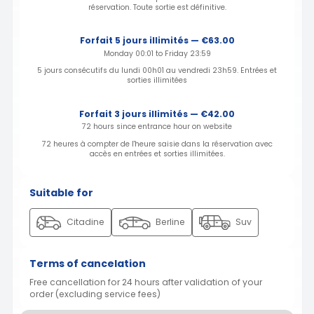
réservation. Toute sortie est définitive.
Forfait 5 jours illimités — €63.00
Monday 00:01 to Friday 23:59
5 jours consécutifs du lundi 00h01 au vendredi 23h59. Entrées et
sorties illimitées
Forfait 3 jours illimités — €42.00
72 hours since entrance hour on website
72 heures à compter de l'heure saisie dans la réservation avec
accès en entrées et sorties illimitées.
Suitable for
Citadine
Berline
Suv
Terms of cancelation
Free cancellation for 24 hours after validation of your
order (excluding service fees)