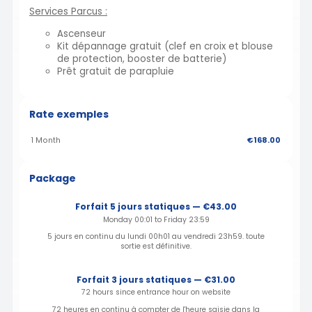
Services Parcus :
Ascenseur
Kit dépannage gratuit (clef en croix et blouse
de protection, booster de batterie)
Prêt gratuit de parapluie
Rate exemples
1 Month
€168.00
Package
Forfait 5 jours statiques — €43.00
Monday 00:01 to Friday 23:59
5 jours en continu du lundi 00h01 au vendredi 23h59. toute
sortie est définitive.
Forfait 3 jours statiques — €31.00
72 hours since entrance hour on website
72 heures en continu à compter de l'heure saisie dans la