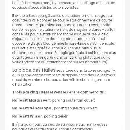
baissé. Heureusement, il y a encore des parkings qui sont en
capacité d'accueillir les automobilistes.
Il existe à Strasbourg 3 zones de stationnement : rouge : au
coeur de la ville conseillée pour le stationnement de courte
durée - orange : première couronne autour du centre-ville
conseillée pour le stationnement de moyenne durée - verte :
conseillée pour le stationnement de longue durée. A cela
s'ajoute la zone bleue dans certains quartiers où il faut
apposer le disque bleu derrière le pare-brise de son véhicule.
Plus vous êtes garés au coeur du centre-ville plus le
stationnement est cher. En règle générale, il est toujours plus
avantageux de se garer dans un parking plutôt que sur la
voirie (paiement du stationnement sur les horodateurs).
La place des Halles
est située dans la zone orange. Il y
a un grand centre commercial appelé Place des Halles mais
aussi de nombreux bureaux, des hôtels et des logements
d'habitation.
Trois parkings desservent le centre commercial
:
Halles P1 Marais vert
, parking souterrain ouvert
Halles P2 Sébastopol
, parking souterrain ouvert
Halles P3 Wilson
, parking aérien
Il n'y a qu'un pas, au sec, de sa voiture aux nombreuses
boutiques et restaurants du centre commercial.