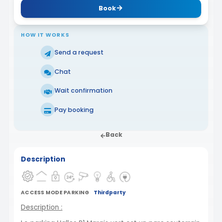
Book
HOW IT WORKS
Send a request
Chat
Wait confirmation
Pay booking
Back
Description
ACCESS MODE PARKING
Thirdparty
Description :