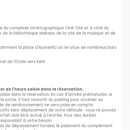
ace du complexe cimétographique Ciné Cité et à côté du
 de la bibliothèque Malraux, de la cité de la musique et de
otamment la place d'Austerlitz où se situe de nombreux bars
el de l'Etoile vers Kehl.
r de l'heure saisie dans la réservation.
saisie dans la réservation. En cas d'arrivée prématurée, le
la sortie. Il faut ressortir du parking pour accéder au
nde de remboursement ne sera prise en compte.
cutifs sans déplacement de votre véhicule : vous ne pouvez
orfait doit être activé à l'entrée. Pour des durées
orrespondant à votre besoin.
En cas de dépassement horaire, le paiement du complément