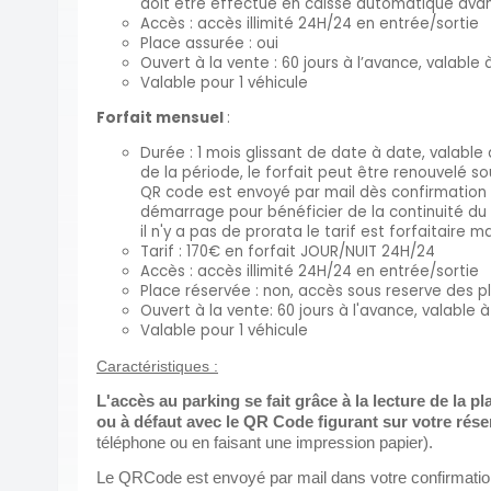
doit être effectué en caisse automatique avant
Accès : accès illimité 24H/24 en entrée/sortie
Place assurée : oui
Ouvert à la vente : 60 jours à l’avance, valable
Valable pour 1 véhicule
Forfait mensuel
:
Durée : 1 mois glissant de date à date, valable 
de la période, le forfait peut être renouvelé s
QR code est envoyé par mail dès confirmation 
démarrage pour bénéficier de la continuité du s
il n'y a pas de prorata le tarif est forfaitaire 
Tarif : 170€ en forfait JOUR/NUIT 24H/24
Accès : accès illimité 24H/24 en entrée/sortie
Place réservée : non, accès sous reserve des p
Ouvert à la vente: 60 jours à l'avance, valable 
Valable pour 1 véhicule
Caractéristiques :
L'accès au parking se fait grâce à la lecture de la 
ou à défaut avec le QR Code figurant sur votre rés
téléphone ou en faisant une impression papier).
Le QRCode est envoyé par mail dans votre confirmation