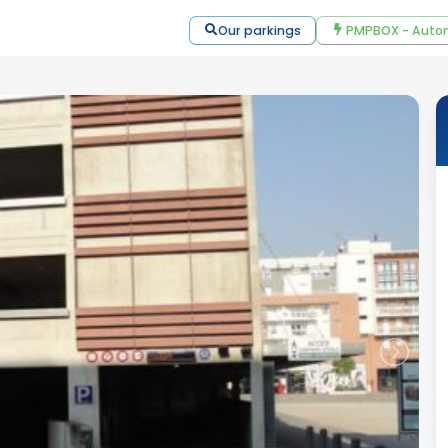
Our parkings
PMPBOX - Autom