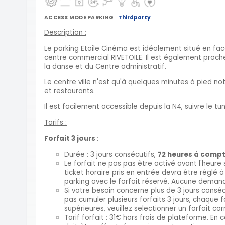
ACCESS MODE PARKING
Thirdparty
Description :
Le parking Etoile Cinéma est idéalement situé en f
centre commercial RIVETOILE. Il est également proche
la danse et du Centre administratif.
Le centre ville n'est qu'à quelques minutes à pied n
et restaurants.
Il est facilement accessible depuis la N4, suivre le tunn
Tarifs :
Forfait 3 jours
:
Durée : 3 jours consécutifs,
72 heures à compte
Le forfait ne pas pas être activé avant l'heure 
ticket horaire pris en entrée devra être réglé à 
parking avec le forfait réservé. Aucune dema
Si votre besoin concerne plus de 3 jours consé
pas cumuler plusieurs forfaits 3 jours, chaque f
supérieures, veuillez selectionner un forfait c
Tarif forfait : 31€ hors frais de plateforme. 