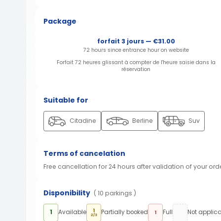
Package
forfait 3 jours — €31.00
72 hours since entrance hour on website
Forfait 72 heures glissant à compter de l'heure saisie dans la
réservation
Suitable for
Citadine
Berline
Suv
Terms of cancelation
Free cancellation for 24 hours after validation of your ord
Disponibility
( 10 parkings )
1
1
Available
Partially booked
Full
Not applic
1
2/3