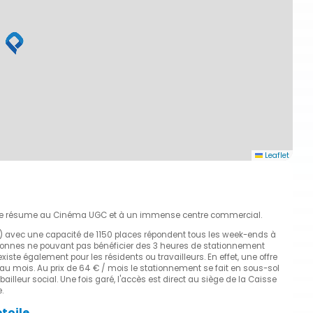
Leaflet
le se résume au Cinéma UGC et à un immense centre commercial.
P1) avec une capacité de 1150 places répondent tous les week-ends à
rsonnes ne pouvant pas bénéficier des 3 heures de stationnement
iste également pour les résidents ou travailleurs. En effet, une offre
au mois. Au prix de 64 € / mois le stationnement se fait en sous-sol
leur social. Une fois garé, l'accès est direct au siège de la Caisse
.
toile