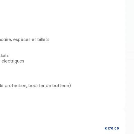
aire, espèces et billets
duite
 electriques
de protection, booster de batterie)
€170.00