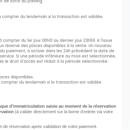
 de sortir du parking.
 à compter du lendemain si la transaction est validée.
à compter du 1er jour 00h01 au dernier jour 23h59. A l'issue
ous réserve des places disponibles à la vente. Un nouveau
du paiement, à activer dans les 24h précédent la date de
ervice. Si une période inférieure au mois est selectionnée,
mais le droit d'accès est réduit à la période selectionnée.
laces disponibles.
à compter du lendemain si la transaction est validée.
plaque d'immatriculation saisie au moment de la réservation
ervation
(à valider directement sur la borne d'entrée via votre
 de réservation après validation de votre paiement.