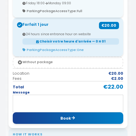
Friday 18:00
Monday 09:00
ParkingPackageAccessType:Full
Forfait 1 jour
€20.00
24 hours since entrance hour on website
Choisir votre heure d'arrivée — 0 H 01
ParkingPackageAccessType:One
Without package
Location
€20.00
Fees
€2.00
€22.00
Total
Message
Book
HOW IT WORKS