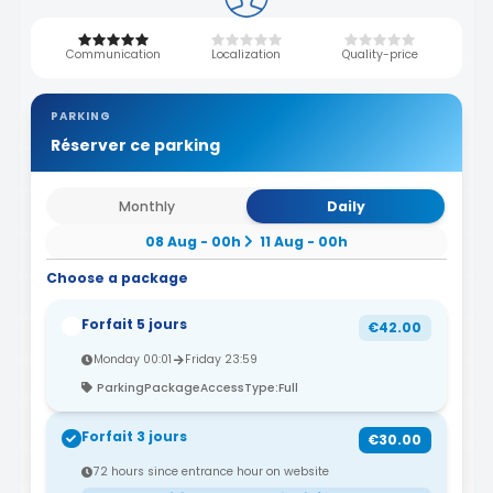
Communication
Localization
Quality-price
PARKING
Réserver ce parking
Monthly
Daily
08 Aug - 00h
11 Aug - 00h
Choose a package
Forfait 5 jours
€42.00
Monday 00:01
Friday 23:59
ParkingPackageAccessType:Full
Forfait 3 jours
€30.00
72 hours since entrance hour on website