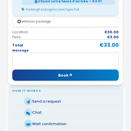
Choisir votre heure d'arrivée — 0 H 01
ParkingPackageAccessType:Full
Without package
Location
€30.00
Fees
€3.00
€33.00
Total
Message
Book
HOW IT WORKS
Send a request
Chat
Wait confirmation