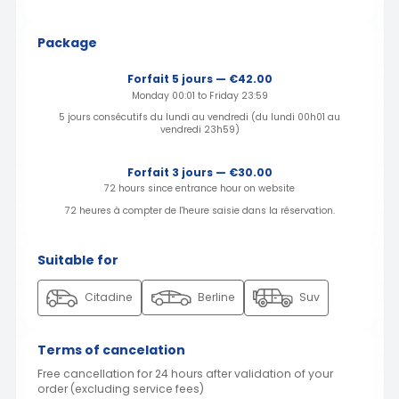
Package
Forfait 5 jours — €42.00
Monday 00:01 to Friday 23:59
5 jours consécutifs du lundi au vendredi (du lundi 00h01 au
vendredi 23h59)
Forfait 3 jours — €30.00
72 hours since entrance hour on website
72 heures à compter de l'heure saisie dans la réservation.
Suitable for
Citadine
Berline
Suv
Terms of cancelation
Free cancellation for 24 hours after validation of your
order (excluding service fees)