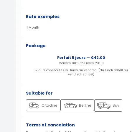
Rate exemples
1 Month
Package
Forfait 5 jours — €42.00
Monday 00:01 to Friday 23:59
5 jours consécutifs du lundi au vendredi (du lundi 00h01 au
vendredi 23h59)
Suitable for
Citadine
Berline
Suv
Terms of cancelation