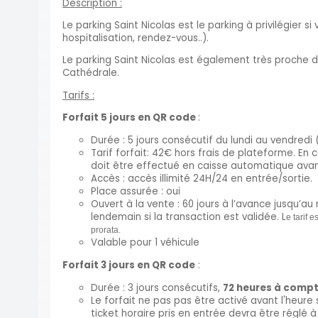
Description :
Le parking Saint Nicolas est le parking à privilégier si 
hospitalisation, rendez-vous..).
Le parking Saint Nicolas est également très proche du
Cathédrale.
Tarifs :
Forfait 5 jours en QR code
:
Durée : 5 jours consécutif du lundi au vendredi
Tarif forfait: 42€ hors frais de plateforme. 
doit être effectué en caisse automatique avant
Accès : accès illimité 24H/24 en entrée/sortie.
Place assurée : oui
Ouvert à la vente : 60 jours à l’avance jusqu’a
lendemain si la transaction est validée. L
e tarif 
prorata.
Valable pour 1 véhicule
Forfait 3 jours en QR code
:
Durée : 3 jours consécutifs,
72 heures à compte
Le forfait ne pas pas être activé avant l'heure 
ticket horaire pris en entrée devra être réglé à 