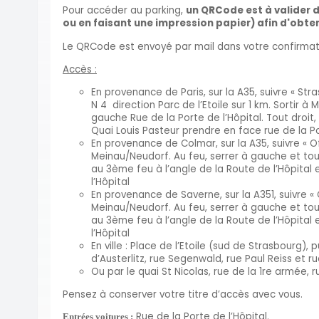
Pour accéder au parking,
un QRCode est à valider d
ou en faisant une impression papier) afin d'obten
Le QRCode est envoyé par mail dans votre confirmati
Accès :
En provenance de Paris, sur la A35, suivre « Stra
N 4 direction Parc de l’Etoile sur 1 km. Sortir 
gauche Rue de la Porte de l’Hôpital. Tout droit,
Quai Louis Pasteur prendre en face rue de la Po
En provenance de Colmar, sur la A35, suivre « Off
Meinau/Neudorf. Au feu, serrer à gauche et tour
au 3ème feu à l’angle de la Route de l’Hôpital 
l’Hôpital
En provenance de Saverne, sur la A351, suivre « O
Meinau/Neudorf. Au feu, serrer à gauche et tour
au 3ème feu à l’angle de la Route de l’Hôpital 
l’Hôpital
En ville : Place de l’Etoile (sud de Strasbourg), 
d’Austerlitz, rue Segenwald, rue Paul Reiss et ru
Ou par le quai St Nicolas, rue de la 1re armée, ru
Pensez à conserver votre titre d’accès avec vous.
Rue de la Porte de l’Hôpital.
Entrées voitures :