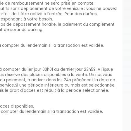
nde de remboursement ne sera prise en compte.
cutifs sans déplacement de votre véhicule : vous ne pouvez
orfait doit être activé à l'entrée. Pour des durées
orrespondant à votre besoin.
 En cas de dépassement horaire, le paiement du complément
 de sortir du parking.
 à compter du lendemain si la transaction est validée.
à compter du 1er jour 00h01 au dernier jour 23h59. A l'issue
ous réserve des places disponibles à la vente. Un nouveau
du paiement, à activer dans les 24h précédent la date de
service.Si une période inférieure au mois est selectionnée,
mais le droit d'accès est réduit à la période selectionnée.
laces disponibles.
à compter du lendemain si la transaction est validée.