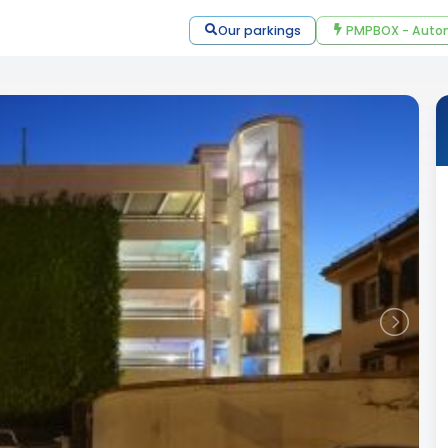
Our parkings
PMPBOX - Autom