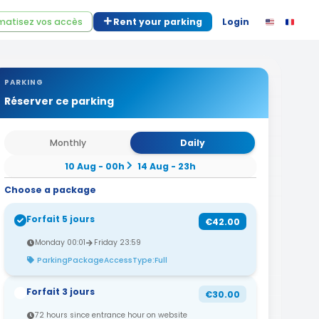
atisez vos accès
Rent your parking
Login
PARKING
Réserver ce parking
Monthly
Daily
10 Aug - 00h
14 Aug - 23h
Choose a package
Forfait 5 jours
€42.00
Monday 00:01
Friday 23:59
ParkingPackageAccessType:Full
Forfait 3 jours
€30.00
72 hours since entrance hour on website