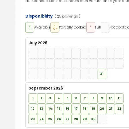
Free cancellation for 24 hours after validation of your ord
Disponibility
( 25 parkings )
1
1
Available
Partially booked
Full
Not applic
1
2/3
July 2026
31
September 2026
1
2
3
4
5
6
7
8
9
10
11
12
13
14
15
16
17
18
19
20
21
22
23
24
25
26
27
28
29
30